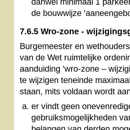
danwel minimaal 1 parkeer
de bouwwijze 'aaneengeb
7.6.5 Wro-zone - wijzigings
Burgemeester en wethouders z
van de Wet ruimtelijke orden
aanduiding 'wro-zone – wijzi
te wijzigen teneinde maximaal
staan, mits voldaan wordt aa
er vindt geen onevenredig
gebruiksmogelijkheden v
belangen van derden moge