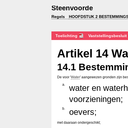
Steenvoorde
Regels
HOOFDSTUK 2 BESTEMMING
Toelichting
Vaststellingsbesluit
Artikel 14 Wa
14.1 Bestemmi
De voor '
Water
' aangewezen gronden zijn be
a.
water en water
voorzieningen;
b.
oevers;
met daaraan ondergeschikt;