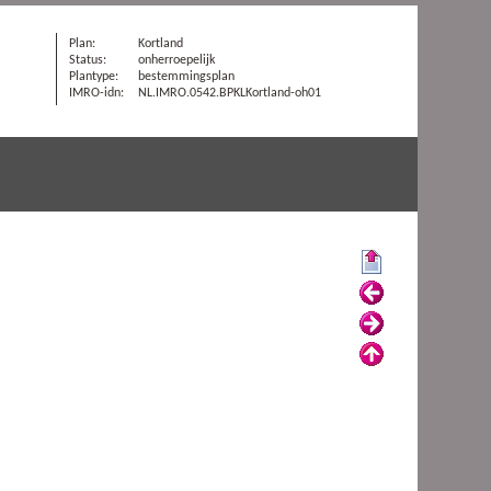
Plan:
Kortland
Status:
onherroepelijk
Plantype:
bestemmingsplan
IMRO-idn:
NL.IMRO.0542.BPKLKortland-oh01
Begin
Vorige
Volgende
Omhoog