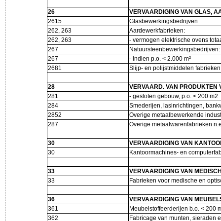
26
VERVAARDIGING VAN GLAS, A
2615
Glasbewerkingsbedrijven
262, 263
Aardewerkfabrieken:
262, 263
- vermogen elektrische ovens tot
267
Natuursteenbewerkingsbedrijven
267
- indien p.o. < 2.000 m²
2681
Slijp- en polijstmiddelen fabrieke
28
VERVAARD. VAN PRODUKTEN V
281
- gesloten gebouw, p.o. < 200 m2
284
Smederijen, lasinrichtingen, bank
2852
Overige metaalbewerkende indust
287
Overige metaalwarenfabrieken n.e
30
VERVAARDIGING VAN KANTO
30
Kantoormachines- en computerfa
33
VERVAARDIGING VAN MEDISCH
33
Fabrieken voor medische en optis
36
VERVAARDIGING VAN MEUBELS
361
Meubelstoffeerderijen b.o. < 200
362
Fabricage van munten, sieraden 