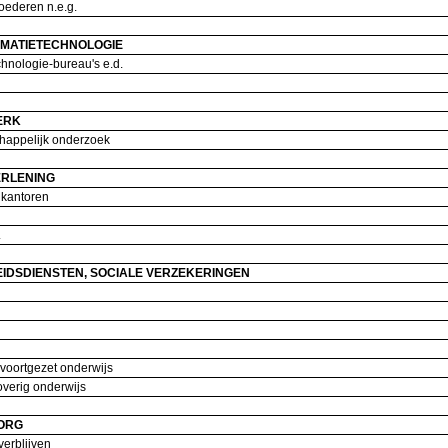
goederen n.e.g.
RMATIETECHNOLOGIE
chnologie-bureau's e.d.
ERK
chappelijk onderzoek
ERLENING
: kantoren
d.
IDSDIENSTEN, SOCIALE VERZEKERINGEN
)
 voortgezet onderwijs
overig onderwijs
ZORG
gverblijven