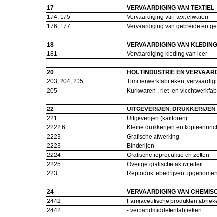
17
VERVAARDIGING VAN TEXTIEL
174, 175
Vervaardiging van textielwaren
176, 177
Vervaardiging van gebreide en ge
18
VERVAARDIGING VAN KLEDING
181
Vervaardiging kleding van leer
20
HOUTINDUSTRIE EN VERVAARDI
203, 204, 205
Timmerwerkfabrieken, vervaardigi
205
Kurkwaren-, riet- en vlechtwerkfa
22
UITGEVERIJEN, DRUKKERIJEN
221
Uitgeverijen (kantoren)
2222.6
Kleine drukkerijen en kopieerinri
2223
Grafische afwerking
2223
Binderijen
2224
Grafische reproduktie en zetten
2225
Overige grafische aktiviteiten
223
Reproduktiebedrijven opgenome
24
VERVAARDIGING VAN CHEMIS
2442
Farmaceutische produktenfabrie
2442
- verbandmiddelenfabrieken