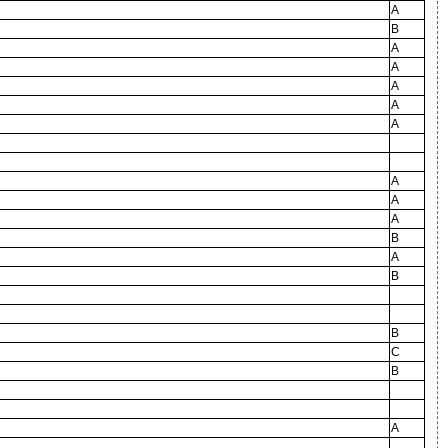
A
B
A
A
A
A
A
A
A
A
B
A
B
B
C
B
A