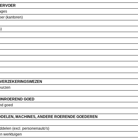
 VERVOER
rages
voer (kantoren)
en)
N VERZEKERINGSWEZEN
beurzen
 ONROEREND GOED
rend goed
DELEN, MACHINES, ANDERE ROERENDE GOEDEREN
iddelen (excl. personenauto's)
en werktuigen