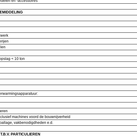
erdelen en -accessoires
EMIDDELING
erwerk
cerijen
kelen
opslag < 10 ton
 verwarmingsapparatuur:
ederen
xclusief machines voord de bouwnijverheid
mballage, vakbenodigdheden e.d.
T.B.V. PARTICULIEREN