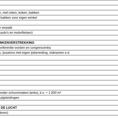
te, met roken, koken, bakken
t bakken voor eigen winkel
on verpakt
l. auto's en motorfietsen)
RANKENVERSTREKKING
conferentie-oorden en congrescentra
s, ijssalons met eigen ijsbereiding, viskramen e.d.
nder schoonmaken tanks), b.o. < 1.000 m²
 pijpleidingen
 DE LUCHT
ntoren)