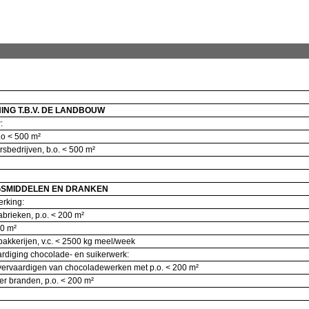
NG T.B.V. DE LANDBOUW
w:
b.o < 500 m²
rsbedrijven, b.o. < 500 m²
GSMIDDELEN EN DRANKEN
werking:
abrieken, p.o. < 200 m²
200 m²
bakkerijen, v.c. < 2500 kg meel/week
rdiging chocolade- en suikerwerk:
 vervaardigen van chocoladewerken met p.o. < 200 m²
ker branden, p.o. < 200 m²