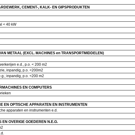
ARDEWERK, CEMENT-, KALK- EN GIPSPRODUKTEN
aal < 40 kW
:
n
AN METAAL (EXCL. MACHINES en TRANSPORTMIDDELEN)
werkerijen e.d., p.o. < 200 m2
rie, inpandig, p.o. <200m2
.g.; inpandig, p.o. <200 m2
ORMACHINES EN COMPUTERS
brieken
E EN OPTISCHE APPARATEN EN INSTRUMENTEN
che apparaten en instrumenten e.d.
 EN OVERIGE GOEDEREN N.E.G.
 m2
e.d.