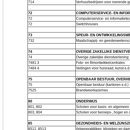
714
Verhuurbedrijven voor roerende 
72
COMPUTERSERVICE- EN INFO
72
Computerservice- en informatiete
72
Switchhouses
73
SPEUR- EN ONTWIKKELINGSW
732
Maatschappij- en geesteswetens
74
OVERIGE ZAKELIJKE DIENSTV
74
Overige zakelijke dienstverlening
7481.3
Foto- en filmontwikkelcentrales
7484.4
Veilingen voor huisraad, kunst e.
75
OPENBAAR BESTUUR, OVERHE
75
Openbaar bestuur (kantoren e.d.
7525
Brandweerkazernes
80
ONDERWIJS
801, 802
Scholen voor basis- en algemeen
803, 804
Scholen voor beroeps-, hoger en 
85
GEZONDHEIDS- EN WELZIJNS
8512, 8513
Artsenpraktijken, klinieken en da