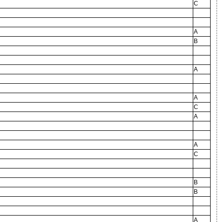
C
A
B
A
A
C
A
A
C
B
B
A