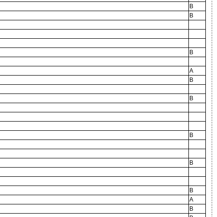
B
B
B
A
B
B
B
B
B
A
B