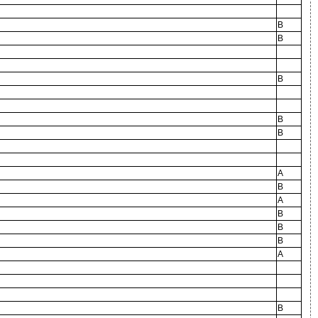
B
B
B
B
B
A
B
A
B
B
B
A
B