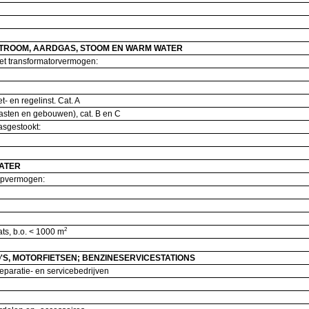
 STROOM, AARDGAS, STOOM EN WARM WATER
, met transformatorvermogen:
t- en regelinst. Cat. A
kasten en gebouwen), cat. B en C
gasgestookt:
WATER
ompvermogen:
2
s, b.o. < 1000 m
'S, MOTORFIETSEN; BENZINESERVICESTATIONS
reparatie- en servicebedrijven