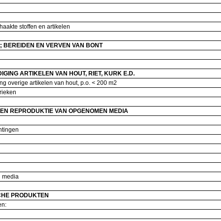
haakte stoffen en artikelen
; BEREIDEN EN VERVEN VAN BONT
GING ARTIKELEN VAN HOUT, RIET, KURK E.D.
ng overige artikelen van hout, p.o. < 200 m2
brieken
 EN REPRODUKTIE VAN OPGENOMEN MEDIA
chtingen
n media
CHE PRODUKTEN
ken: