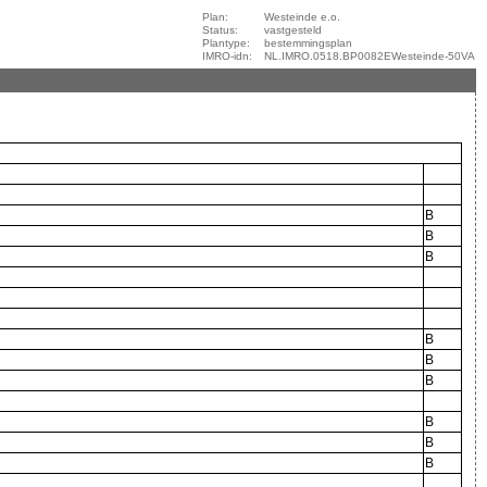
Plan:
Westeinde e.o.
Status:
vastgesteld
Plantype:
bestemmingsplan
IMRO-idn:
NL.IMRO.0518.BP0082EWesteinde-50VA
B
B
B
B
B
B
B
B
B