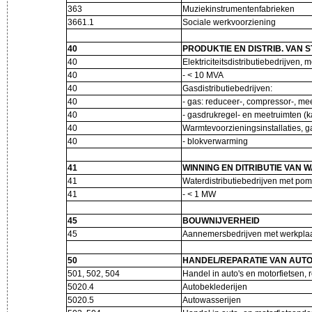
363
Muziekinstrumentenfabrieken
3661.1
Sociale werkvoorziening
40
PRODUKTIE EN DISTRIB. VAN
40
Elektriciteitsdistributiebedrijven
40
- < 10 MVA
40
Gasdistributiebedrijven:
40
- gas: reduceer-, compressor-, mee
40
- gasdrukregel- en meetruimten (
40
Warmtevoorzieningsinstallaties, 
40
- blokverwarming
41
WINNING EN DITRIBUTIE VAN 
41
Waterdistributiebedrijven met p
41
- < 1 MW
45
BOUWNIJVERHEID
45
Aannemersbedrijven met werkplaat
50
HANDEL/REPARATIE VAN AUTO
501, 502, 504
Handel in auto's en motorfietsen, 
5020.4
Autobeklederijen
5020.5
Autowasserijen