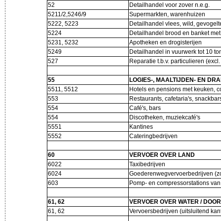
52
Detailhandel voor zover n.e.g.
5211/2,5246/9
Supermarkten, warenhuizen
5222, 5223
Detailhandel vlees, wild, gevogel
5224
Detailhandel brood en banket me
5231, 5232
Apotheken en drogisterijen
5249
Detailhandel in vuurwerk tot 10 t
527
Reparatie t.b.v. particulieren (exc
55
LOGIES-, MAALTIJDEN- EN D
5511, 5512
Hotels en pensions met keuken, 
553
Restaurants, cafetaria's, snackbar
554
Café's, bars
554
Discotheken, muziekcafé's
5551
Kantines
5552
Cateringbedrijven
60
VERVOER OVER LAND
6022
Taxibedrijven
6024
Goederenwegvervoerbedrijven (zo
603
Pomp- en compressorstations van
61, 62
VERVOER OVER WATER / DOOR
61, 62
Vervoersbedrijven (uitsluitend ka