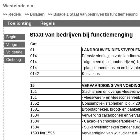
Westeinde e.o.
Regels
Bijlagen
Bijlage 1 Staat van bedrijven bij functiemenging
Toelichting
Regels
Staat van bedrijven bij functiemenging
Begin
Cat.
Vorige
01
LANDBOUW EN DIENSTVERLENI
Volgende
014
Dienstverlening t.b.v. de landbou
Omhoog
014
- algemeen (o.a. loonbedrijven), 
014
- plantsoenendiensten en hovenie
0142
KI-stations
15
VERVAARDIGING VAN VOEDIN
151
Slachterijen en overige vleesver
151
- vleeswaren- en vleesconservenf
1552
Consumptie-ijsfabrieken, p.o. < 
1581
Broodfabrieken, brood- en banket
1584
Verwerking cacaobonen en vervaa
1584
- Cacao- en chocoladefabrieken-
1584
- Suikerwerkfabrieken zonder sui
1593 t/m 1595
Vervaardiging van wijn, cider e.d.