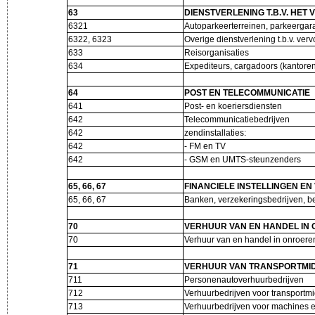
63
DIENSTVERLENING T.B.V. HET
6321
Autoparkeerterreinen, parkeerga
6322, 6323
Overige dienstverlening t.b.v. ver
633
Reisorganisaties
634
Expediteurs, cargadoors (kantor
64
POST EN TELECOMMUNICATIE
641
Post- en koeriersdiensten
642
Telecommunicatiebedrijven
642
zendinstallaties:
642
- FM en TV
642
- GSM en UMTS-steunzenders
65, 66, 67
FINANCIELE INSTELLINGEN E
65, 66, 67
Banken, verzekeringsbedrijven, 
70
VERHUUR VAN EN HANDEL IN
70
Verhuur van en handel in onroe
71
VERHUUR VAN TRANSPORTMID
711
Personenautoverhuurbedrijven
712
Verhuurbedrijven voor transportm
713
Verhuurbedrijven voor machines 