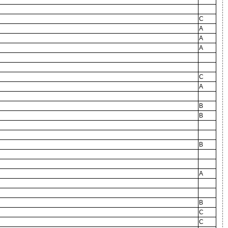
C
A
A
A
C
A
B
B
B
A
B
C
C