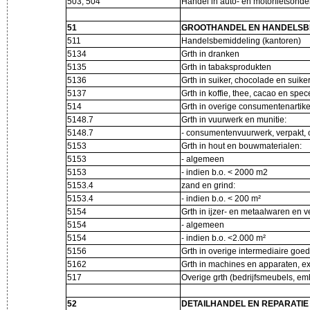
503, 504
Handel in auto- en motorfietsond
51
GROOTHANDEL EN HANDELSB
511
Handelsbemiddeling (kantoren)
5134
Grth in dranken
5135
Grth in tabaksprodukten
5136
Grth in suiker, chocolade en suik
5137
Grth in koffie, thee, cacao en spe
514
Grth in overige consumentenarti
5148.7
Grth in vuurwerk en munitie:
5148.7
- consumentenvuurwerk, verpakt, 
5153
Grth in hout en bouwmaterialen:
5153
- algemeen
5153
- indien b.o. < 2000 m2
5153.4
zand en grind:
5153.4
- indien b.o. < 200 m²
5154
Grth in ijzer- en metaalwaren en
5154
- algemeen
5154
- indien b.o. <2.000 m²
5156
Grth in overige intermediaire go
5162
Grth in machines en apparaten, e
517
Overige grth (bedrijfsmeubels, e
52
DETAILHANDEL EN REPARATIE 