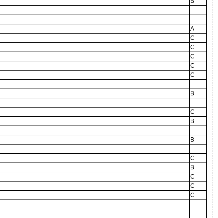
B
A
C
C
C
C
C
B
C
B
B
C
B
C
C
C