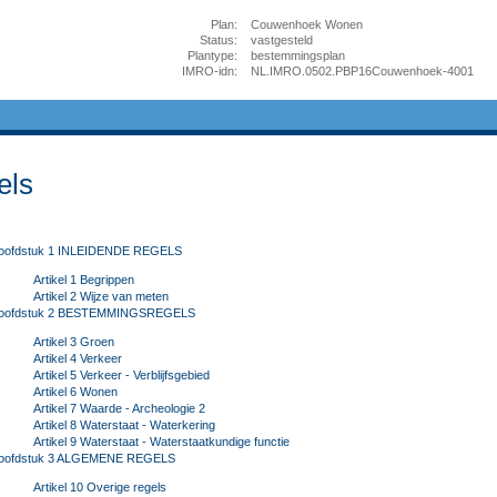
Plan:
Couwenhoek Wonen
Status:
vastgesteld
Plantype:
bestemmingsplan
IMRO-idn:
NL.IMRO.0502.PBP16Couwenhoek-4001
els
oofdstuk 1 INLEIDENDE REGELS
Artikel 1 Begrippen
Artikel 2 Wijze van meten
oofdstuk 2 BESTEMMINGSREGELS
Artikel 3 Groen
Artikel 4 Verkeer
Artikel 5 Verkeer - Verblijfsgebied
Artikel 6 Wonen
Artikel 7 Waarde - Archeologie 2
Artikel 8 Waterstaat - Waterkering
Artikel 9 Waterstaat - Waterstaatkundige functie
oofdstuk 3 ALGEMENE REGELS
Artikel 10 Overige regels