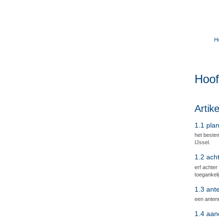
H
Hoo
Artik
1.1 plan
het beste
IJssel.
1.2 ach
erf achter
toegankeli
1.3 ant
een anten
1.4 aan