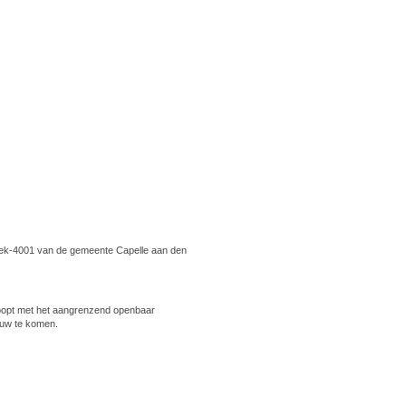
k-4001 van de gemeente Capelle aan den
 loopt met het aangrenzend openbaar
ouw te komen.