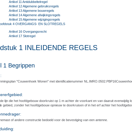
Artikel 11 Antidubbeltelregel
Artikel 12 Algemene gebruiksregels
Artikel 13 Algemene bouwregels
Artikel 14 Algemene afwijkingsregels
Artikel 15 Algemene wijzigingsregels
oofdstuk 4 OVERGANGS- EN SLOTREGELS
Artikel 16 Overgangsrecht
Artikel 17 Slotregel
fdstuk 1 INLEIDENDE REGELS
el 1 Begrippen
:
mmingsplan "Couwenhoek Wonen" met identificatienummer NL.IMRO.0502.PBP16Couwenhoe
tererfgebied:
 de lijn die het hoofdgebouw doorkruist op 1 m achter de voorkant en van daaruit evenwijdig
jk gebied, zonder het hoofdgebouw opnieuw te doorkruisen of in het erf achter het hoofdgeb
ennedrager:
nemast of andere constructie bedoeld voor de bevestiging van een antenne.
duiding: