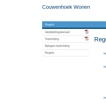
Couwenhoek Wonen
Regels
Vaststellingsbesluit
Reg
Toelichting
Bijlagen toelichting
Regels
H
H
H