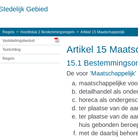
Stedelijk Gebied
Regels
Hoofdstuk 2 Bestemmingsregels
Artikel 15 Maatschappelijk
Vaststellingsbesluit
Artikel 15 Maats
Toelichting
Regels
15.1 Bestemmingsom
De voor '
Maatschappelijk
'
maatschappelijke voo
detailhandel als onder
horeca als ondergesch
ter plaatse van de aa
ter plaatse van de aa
huis gebonden beroep 
met de daarbij beho