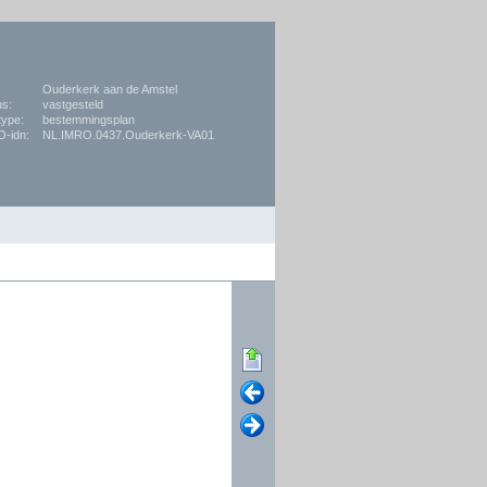
:
Ouderkerk aan de Amstel
us:
vastgesteld
type:
bestemmingsplan
-idn:
NL.IMRO.0437.Ouderkerk-VA01