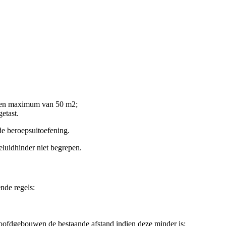
t een maximum van 50 m
2
;
etast.
de beroepsuitoefening.
geluidhinder niet begrepen.
nde regels:
hoofdgebouwen de bestaande afstand indien deze minder is;