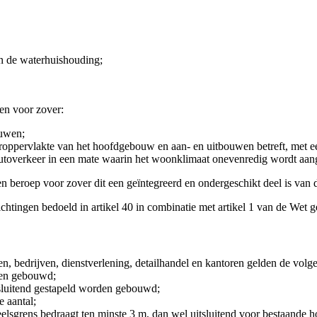
n de waterhuishouding;
en voor zover:
ouwen;
eroppervlakte van het hoofdgebouw en aan- en uitbouwen betreft, me
a autoverkeer in een mate waarin het woonklimaat onevenredig wordt aang
n beroep voor zover dit een geïntegreerd en ondergeschikt deel is van 
richtingen bedoeld in artikel 40 in combinatie met artikel 1 van de Wet 
edrijven, dienstverlening, detailhandel en kantoren gelden de volge
den gebouwd;
tsluitend gestapeld worden gebouwd;
e aantal;
elsgrens bedraagt ten minste 3 m, dan wel uitsluitend voor bestaande 