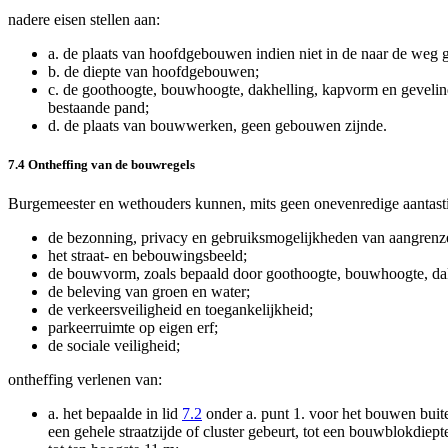
nadere eisen stellen aan:
a.
de plaats van hoofdgebouwen indien niet in de naar de we
b.
de diepte van hoofdgebouwen;
c.
de goothoogte, bouwhoogte, dakhelling, kapvorm en gevelinde
bestaande pand;
d.
de plaats van bouwwerken, geen gebouwen zijnde.
7.4 Ontheffing van de bouwregels
Burgemeester en wethouders kunnen, mits geen onevenredige aantasti
de bezonning, privacy en gebruiksmogelijkheden van aangrenz
het straat- en bebouwingsbeeld;
de bouwvorm, zoals bepaald door goothoogte, bouwhoogte, dakh
de beleving van groen en water;
de verkeersveiligheid en toegankelijkheid;
parkeerruimte op eigen erf;
de sociale veiligheid;
ontheffing verlenen van:
a.
het bepaalde in lid
7.2
onder a. punt 1. voor het bouwen buit
een gehele straatzijde of cluster gebeurt, tot een bouwblokdie