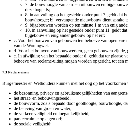
7.
de bouwhoogte van aan- en uitbouwen en bijgebouwen 
deze hoger is;
8.
in aanvulling op het gestelde onder punt 7. geldt d
bouwhoogte; bij vervangende nieuwbouw dient sprake te
9.
bijgebouwen worden op ten minste 1 m van enig ander 
10.
in aanvulling op het gestelde onder punt 11. geldt d
bijgebouw en enig ander gebouw op het erf;
c.
Voor het bouwen van gebouwen ten behoeve van openbare nut
van de Woningwet.
d.
Voor het bouwen van bouwwerken, geen gebouwen zijnde, ge
e.
In afwijking van het bepaalde onder d. geldt dat ter plaats
behoeve van reclame-uiting mogen worden opgericht, tot een
7.3 Nadere eisen
Burgemeester en Wethouders kunnen met het oog op het voorkomen v
de bezonning, privacy en gebruiksmogelijkheden van aangrenz
het straat- en bebouwingsbeeld;
de bouwvorm, zoals bepaald door goothoogte, bouwhoogte, dakh
de beleving van groen en water;
de verkeersveiligheid en toegankelijkheid;
parkeerruimte op eigen erf;
de sociale veiligheid;