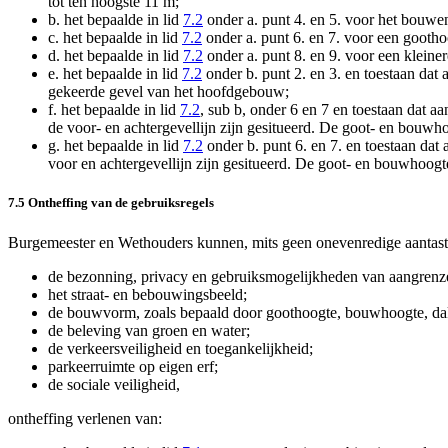
tot ten hoogste 11 m;
b.
het bepaalde in lid
7.2
onder a. punt 4. en 5. voor het bouwen
c.
het bepaalde in lid
7.2
onder a. punt 6. en 7. voor een gooth
d.
het bepaalde in lid
7.2
onder a. punt 8. en 9. voor een kleine
e.
het bepaalde in lid
7.2
onder b. punt 2. en 3. en toestaan da
gekeerde gevel van het hoofdgebouw;
f.
het bepaalde in lid
7.2
, sub b, onder 6 en 7 en toestaan dat 
de voor- en achtergevellijn zijn gesitueerd. De goot- en bouwho
g.
het bepaalde in lid
7.2
onder b. punt 6. en 7. en toestaan da
voor en achtergevellijn zijn gesitueerd. De goot- en bouwhoogt
7.5 Ontheffing van de gebruiksregels
Burgemeester en Wethouders kunnen, mits geen onevenredige aantasti
de bezonning, privacy en gebruiksmogelijkheden van aangrenz
het straat- en bebouwingsbeeld;
de bouwvorm, zoals bepaald door goothoogte, bouwhoogte, dakh
de beleving van groen en water;
de verkeersveiligheid en toegankelijkheid;
parkeerruimte op eigen erf;
de sociale veiligheid,
ontheffing verlenen van: