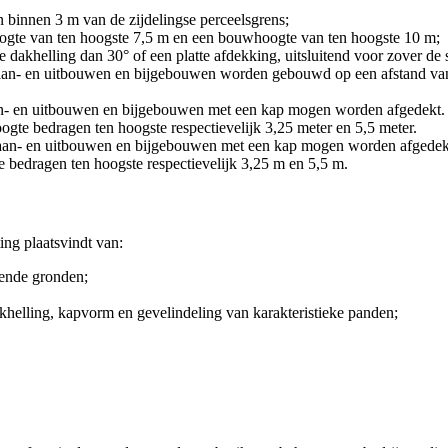
 binnen 3 m van de zijdelingse perceelsgrens;
oogte van ten hoogste 7,5 m en een bouwhoogte van ten hoogste 10 m;
re dakhelling dan 30° of een platte afdekking, uitsluitend voor zover
t aan- en uitbouwen en bijgebouwen worden gebouwd op een afstand van
aan- en uitbouwen en bijgebouwen met een kap mogen worden afgedekt. U
ogte bedragen ten hoogste respectievelijk 3,25 meter en 5,5 meter.
t aan- en uitbouwen en bijgebouwen met een kap mogen worden afgedekt 
e bedragen ten hoogste respectievelijk 3,25 m en 5,5 m.
ng plaatsvindt van:
ende gronden;
elling, kapvorm en gevelindeling van karakteristieke panden;