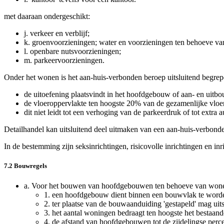
met daaraan ondergeschikt:
j.
verkeer en verblijf;
k.
groenvoorzieningen; water en voorzieningen ten behoeve va
l.
openbare nutsvoorzieningen;
m.
parkeervoorzieningen.
Onder het wonen is het aan-huis-verbonden beroep uitsluitend begrep
de uitoefening plaatsvindt in het hoofdgebouw of aan- en uitb
de vloeroppervlakte ten hoogste 20% van de gezamenlijke vlo
dit niet leidt tot een verhoging van de parkeerdruk of tot extr
Detailhandel kan uitsluitend deel uitmaken van een aan-huis-verbonde
In de bestemming zijn seksinrichtingen, risicovolle inrichtingen en in
7.2 Bouwregels
a.
Voor het bouwen van hoofdgebouwen ten behoeve van wonen, b
1.
een hoofdgebouw dient binnen een bouwvlak te wor
2.
ter plaatse van de bouwaanduiding 'gestapeld' mag ui
3.
het aantal woningen bedraagt ten hoogste het bestaand
4.
de afstand van hoofdgebouwen tot de zijdelingse perce