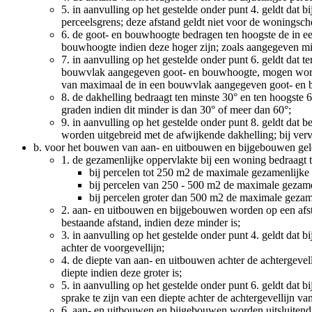
5.
in aanvulling op het gestelde onder punt 4. geldt dat 
perceelsgrens; deze afstand geldt niet voor de woning
6.
de goot- en bouwhoogte bedragen ten hoogste de in e
bouwhoogte indien deze hoger zijn; zoals aangegeven mi
7.
in aanvulling op het gestelde onder punt 6. geldt dat
bouwvlak aangegeven goot- en bouwhoogte, mogen worden
van maximaal de in een bouwvlak aangegeven goot- en
8.
de dakhelling bedraagt ten minste 30° en ten hoogste 
graden indien dit minder is dan 30° of meer dan 60°;
9.
in aanvulling op het gestelde onder punt 8. geldt da
worden uitgebreid met de afwijkende dakhelling; bij ver
b.
voor het bouwen van aan- en uitbouwen en bijgebouwen geld
1.
de gezamenlijke oppervlakte bij een woning bedraagt t
bij percelen tot 250 m
2
de maximale gezamenlijke 
bij percelen van 250 - 500 m
2
de maximale gezame
bij percelen groter dan 500 m
2
de maximale gezame
2.
aan- en uitbouwen en bijgebouwen worden op een afst
bestaande afstand, indien deze minder is;
3.
in aanvulling op het gestelde onder punt 4. geldt dat
achter de voorgevellijn;
4.
de diepte van aan- en uitbouwen achter de achtergevel
diepte indien deze groter is;
5.
in aanvulling op het gestelde onder punt 6. geldt dat
sprake te zijn van een diepte achter de achtergevellijn 
6.
aan- en uitbouwen en bijgebouwen worden uitsluitend pl