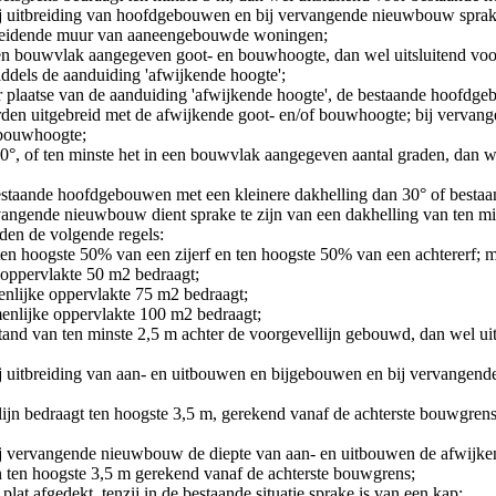
bij uitbreiding van hoofdgebouwen en bij vervangende nieuwbouw sprake 
scheidende muur van aaneengebouwde woningen;
en bouwvlak aangegeven goot- en bouwhoogte, dan wel uitsluitend voo
ddels de aanduiding 'afwijkende hoogte';
 ter plaatse van de aanduiding 'afwijkende hoogte', de bestaande hoof
 uitgebreid met de afwijkende goot- en/of bouwhoogte; bij vervang
 bouwhoogte;
60°, of ten minste het in een bouwvlak aangegeven aantal graden, dan 
t bestaande hoofdgebouwen met een kleinere dakhelling dan 30° of bes
vangende nieuwbouw dient sprake te zijn van een dakhelling van ten mi
en de volgende regels:
en hoogste 50% van een zijerf en ten hoogste 50% van een achtererf; me
oppervlakte 50 m
2
bedraagt;
nlijke oppervlakte 75 m
2
bedraagt;
nlijke oppervlakte 100 m
2
bedraagt;
and van ten minste 2,5 m achter de voorgevellijn gebouwd, dan wel ui
 bij uitbreiding van aan- en uitbouwen en bijgebouwen en bij vervangen
lijn bedraagt ten hoogste 3,5 m, gerekend vanaf de achterste bouwgren
 bij vervangende nieuwbouw de diepte van aan- en uitbouwen de afwijke
van ten hoogste 3,5 m gerekend vanaf de achterste bouwgrens;
at afgedekt, tenzij in de bestaande situatie sprake is van een kap;