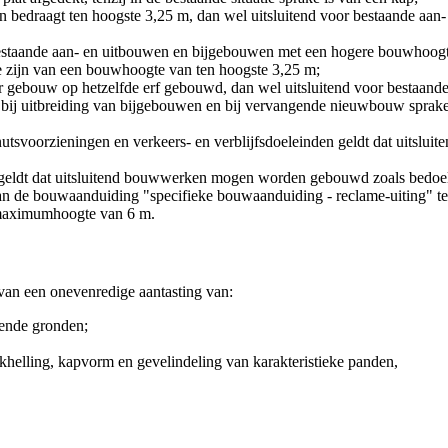
bedraagt ten hoogste 3,25 m, dan wel uitsluitend voor bestaande aan
at bestaande aan- en uitbouwen en bijgebouwen met een hogere bouwhoo
 zijn van een bouwhoogte van ten hoogste 3,25 m;
gebouw op hetzelfde erf gebouwd, dan wel uitsluitend voor bestaande 
at bij uitbreiding van bijgebouwen en bij vervangende nieuwbouw sprake 
svoorzieningen en verkeers- en verblijfsdoeleinden geldt dat uitslu
ldt dat uitsluitend bouwwerken mogen worden gebouwd zoals bedoeld
e van de bouwaanduiding "specifieke bouwaanduiding - reclame-uiting" t
 maximumhoogte van 6 m.
an een onevenredige aantasting van:
ende gronden;
elling, kapvorm en gevelindeling van karakteristieke panden,