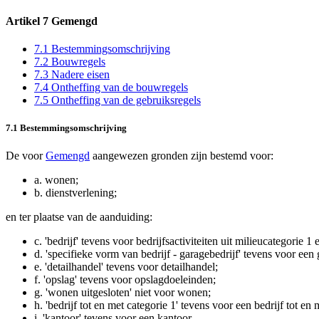
Artikel 7 Gemengd
7.1 Bestemmingsomschrijving
7.2 Bouwregels
7.3 Nadere eisen
7.4 Ontheffing van de bouwregels
7.5 Ontheffing van de gebruiksregels
7.1 Bestemmingsomschrijving
De voor
Gemengd
aangewezen gronden zijn bestemd voor:
a.
wonen;
b.
dienstverlening;
en ter plaatse van de aanduiding:
c.
'bedrijf' tevens voor bedrijfsactiviteiten uit milieucategorie
d.
'specifieke vorm van bedrijf - garagebedrijf' tevens voor een 
e.
'detailhandel' tevens voor detailhandel;
f.
'opslag' tevens voor opslagdoeleinden;
g.
'wonen uitgesloten' niet voor wonen;
h.
'bedrijf tot en met categorie 1' tevens voor een bedrijf tot en 
i.
'kantoor' tevens voor een kantoor.