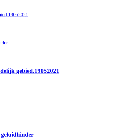
gebied.19052021
nder
andelijk gebied.19052021
 geluidhinder