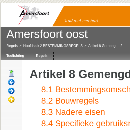
Amersfoort oost
Regels
Hoofdstuk 2 BESTEMMINGSREGELS
Artikel 8 Gemengd - 2
Toelichting
Regels
Artikel 8 Gemengd
8.1 Bestemmingsomschr
8.2 Bouwregels
8.3 Nadere eisen
8.4 Specifieke gebruiks