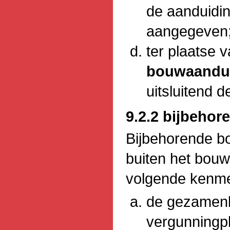
de aanduidi
aangegeven
ter plaatse 
bouwaandui
uitsluitend 
9.2.2 bijbeho
Bijbehorende b
buiten het bou
volgende kenm
de gezamenli
vergunningp