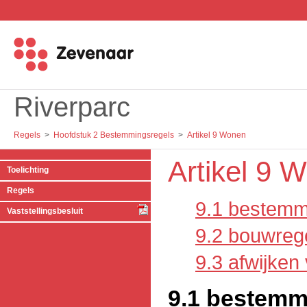
Riverparc
Regels
Hoofdstuk 2 Bestemmingsregels
Artikel 9 Wonen
Artikel 9 
Toelichting
Regels
9.1 bestemm
Vaststellingsbesluit
9.2 bouwreg
9.3 afwijken
9.1 bestemm