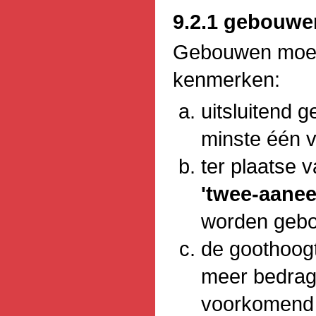
9.2.1 gebouwe
Gebouwen moet
kenmerken:
uitsluitend 
minste één v
ter plaatse 
'twee-aane
worden gebo
de goothoog
meer bedrage
voorkomend g