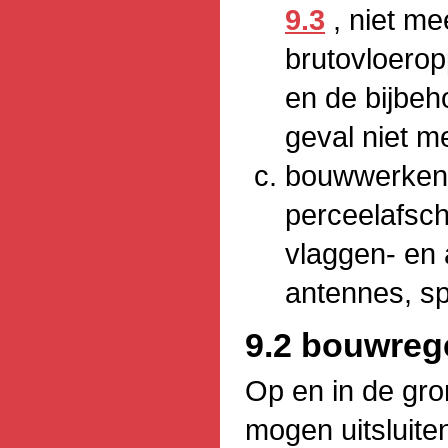
9.3
, niet m
brutovloerop
en de bijbeh
geval niet m
bouwwerken, 
perceelafsch
vlaggen- en 
antennes, sp
9.2 bouwreg
Op en in de gro
mogen uitsluit