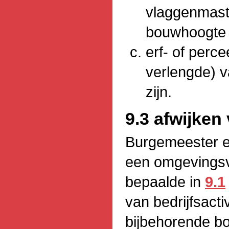
vlaggenmast
bouwhoogte 
erf- of perc
verlengde) 
zijn.
9.3 afwijken
Burgemeester e
een omgevingsve
bepaalde in
9.1
van bedrijfsacti
bijbehorende b