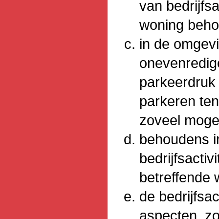
van bedrijfsa
woning beho
in de omgev
onevenredige
parkeerdruk 
parkeren ten
zoveel mogeli
behoudens in
bedrijfsactiv
betreffende 
de bedrijfsac
aspecten, zo