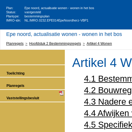
Plan:
Epe noord, actualisatie wonen - wonen in het bos
Status:
vastgesteld
Plantype:
bestemmingsplan
IMRO-idn:
NL.IMRO.0232.EPE014EpeNoordherz-VBP1
Epe noord, actualisatie wonen - wonen in het bos
Planregels
Hoofdstuk 2 Bestemmingsregels
Artikel 4 Wonen
Artikel 4 
Toelichting
4.1 Bestemm
Planregels
4.2 Bouwreg
Vaststellingsbesluit
4.3 Nadere 
4.4 Afwijken
4.5 Specifie