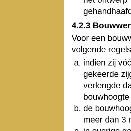
gehandhaafd
4.2.3 Bouwwer
Voor een bouww
volgende regels
indien zij v
gekeerde zij
verlengde d
bouwhoogte 
de bouwhoog
meer dan 3 
in overige g