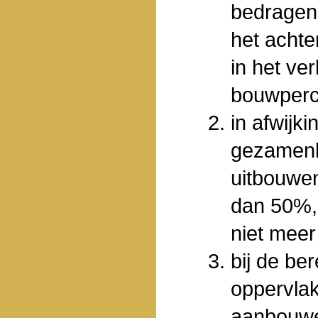
bedragen
het achte
in het ve
bouwperc
in afwijk
gezamenl
uitbouwe
dan 50%, 
niet mee
bij de be
oppervlak
aanbouwe