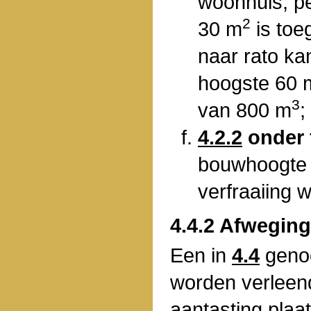
woonhuis, p
2
30 m
is toe
naar rato ka
hoogste 60 
3
van 800 m
;
4.2.2
onder 
bouwhoogte 
verfraaiing 
4.4.2 Afwegin
Een in
4.4
geno
worden verleen
aantasting plaat