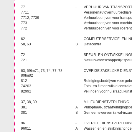
77
-
VERHUUR VAN TRANSPORT
7711
Personenautoverhuurbedrijv
7712, 7739
Verhuurbedrijven voor transp
773
Verhuurbedrijven voor machi
772
Verhuurbedrijven voor roeren
62
-
COMPUTERSERVICE- EN I
58, 63
B
Datacentra
72
-
SPEUR- EN ONTWIKKELIN
721
Natuurwetenschappelijk speu
63, 69tm71, 73, 74, 77, 78,
-
OVERIGE ZAKELIJKE DIEN
80tm82
812
Reinigingsbedrijven voor g
74203
Foto- en filmontwikkelcentral
82992
Veilingen voor huisraad, kuns
37, 38, 39
-
MILIEUDIENSTVERLENING
381
A
Vuilophaal-, straatreinigingsb
381
B
Gemeentewerven (afval-inza
96
-
OVERIGE DIENSTVERLENI
96011
A
Wasserijen en strijkinrichtin