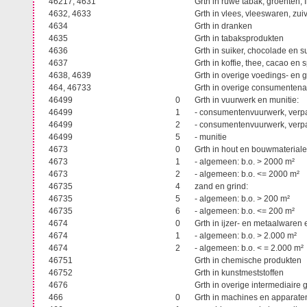
46217, 4631
Grth in ruwe tabak, groenten,
4632, 4633
Grth in vlees, vleeswaren, zui
4634
Grth in dranken
4635
Grth in tabaksprodukten
4636
Grth in suiker, chocolade en 
4637
Grth in koffie, thee, cacao en
4638, 4639
Grth in overige voedings- en
464, 46733
Grth in overige consumentena
46499
0
Grth in vuurwerk en munitie:
46499
1
- consumentenvuurwerk, verpa
46499
2
- consumentenvuurwerk, verpa
46499
5
- munitie
4673
0
Grth in hout en bouwmaterial
4673
1
- algemeen: b.o. > 2000 m²
4673
2
- algemeen: b.o. <= 2000 m²
46735
4
zand en grind:
46735
5
- algemeen: b.o. > 200 m²
46735
6
- algemeen: b.o. <= 200 m²
4674
0
Grth in ijzer- en metaalware
4674
1
- algemeen: b.o. > 2.000 m²
4674
2
- algemeen: b.o. < = 2.000 m
46751
Grth in chemische produkten
46752
Grth in kunstmeststoffen
4676
Grth in overige intermediair
466
0
Grth in machines en apparat