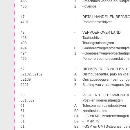
466
1
- machines voor de bouwnijv
466
2
- overige
47
-
DETAILHANDEL EN REPARAT
4791
Postorderbedrijven
49
-
VERVOER OVER LAND
493
Taxibedrijven
493
Touringcarbedrijven
494
0
Goederenwegvervoerbedrijven
494
1
- Goederenwegvervoerbedrijv
495
Pomp- en compressorstations
52
-
DIENSTVERLENING T.B.V. 
52102, 52109
A
Distributiecentra, pak- en ko
52109
B
Opslaggebouwen (verhuur op
5221
2
Stalling van vrachtwagens (me
53
-
POST EN TELECOMMUNICA
531, 532
Post- en koeriersdiensten
61
A
Telecommunicatiebedrijven
61
B0
zendinstallaties:
61
B1
- LG en MG, zendervermogen 
61
B2
- FM en TV
61
B3
- GSM en UMTS-steunzenders 