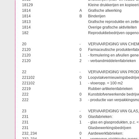
18129
Kleine drukkerijen en kopieer
1814
A
Grafische afwerking
1814
B
Binderijen
1813
Grafische reproduktie en zet
1814
Overige grafische aktiviteiten
182
Reproduktiebedrijven opge
20
-
VERVAARDIGING VAN CHE
2120
0
Farmaceutische produktenfab
2120
1
- formulering en afvullen ge
2120
2
- verbandmiddelenfabrieken
22
-
VERVAARDIGING VAN PRO
221102
0
Loopvlakvernieuwingsbedrij
221102
1
- vloeropp. < 100 m2
2219
Rubber-artikelenfabrieken
222
0
Kunststofverwerkende bedrij
222
3
- productie van verpakkingsm
23
-
VERVAARDIGING VAN GLAS
231
0
Glasfabrieken:
231
1
- glas en glasprodukten, p.c. <
231
Glasbewerkingsbedrijven
232, 234
0
Aardewerkfabrieken: