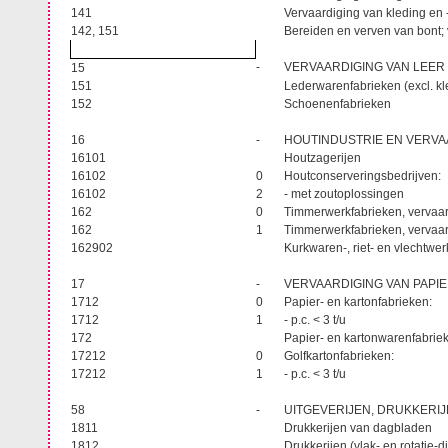
141
Vervaardiging van kleding en 
142, 151
Bereiden en verven van bont; 
-
VERVAARDIGING VAN LEER
15
151
Lederwarenfabrieken (excl. k
152
Schoenenfabrieken
16
-
HOUTINDUSTRIE EN VERVAA
16101
Houtzagerijen
16102
0
Houtconserveringsbedrijven:
16102
2
- met zoutoplossingen
162
0
Timmerwerkfabrieken, vervaar
162
1
Timmerwerkfabrieken, vervaard
162902
Kurkwaren-, riet- en vlechtwe
17
-
VERVAARDIGING VAN PAPI
1712
0
Papier- en kartonfabrieken:
1712
1
- p.c. < 3 t/u
172
Papier- en kartonwarenfabri
17212
0
Golfkartonfabrieken:
17212
1
- p.c. < 3 t/u
58
-
UITGEVERIJEN, DRUKKERI
1811
Drukkerijen van dagbladen
1812
Drukkerijen (vlak- en rotatie-