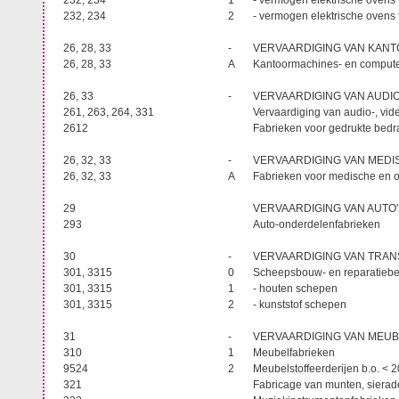
232, 234
1
- vermogen elektrische ovens
232, 234
2
- vermogen elektrische ovens
26, 28, 33
-
VERVAARDIGING VAN KAN
26, 28, 33
A
Kantoormachines- en computer
26, 33
-
VERVAARDIGING VAN AUDIO
261, 263, 264, 331
Vervaardiging van audio-, vide
2612
Fabrieken voor gedrukte bed
26, 32, 33
-
VERVAARDIGING VAN MEDI
26, 32, 33
A
Fabrieken voor medische en op
29
VERVAARDIGING VAN AUT
293
Auto-onderdelenfabrieken
30
-
VERVAARDIGING VAN TRAN
301, 3315
0
Scheepsbouw- en reparatiebe
301, 3315
1
- houten schepen
301, 3315
2
- kunststof schepen
31
-
VERVAARDIGING VAN MEUB
310
1
Meubelfabrieken
9524
2
Meubelstoffeerderijen b.o. <
321
Fabricage van munten, sierad