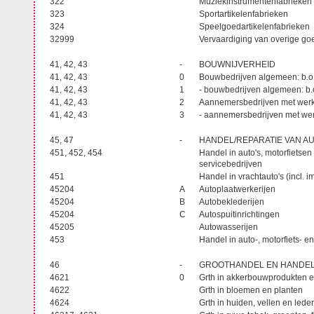
322
Muziekinstrumentenfabrieke
323
Sportartikelenfabrieken
324
Speelgoedartikelenfabrieken
32999
Vervaardiging van overige go
41, 42, 43
-
BOUWNIJVERHEID
41, 42, 43
0
Bouwbedrijven algemeen: b.o
41, 42, 43
1
- bouwbedrijven algemeen: b.
41, 42, 43
2
Aannemersbedrijven met werk
41, 42, 43
3
- aannemersbedrijven met wer
45, 47
-
HANDEL/REPARATIE VAN A
451, 452, 454
Handel in auto's, motorfietsen 
servicebedrijven
451
Handel in vrachtauto's (incl. 
45204
A
Autoplaatwerkerijen
45204
B
Autobeklederijen
45204
C
Autospuitinrichtingen
45205
Autowasserijen
453
Handel in auto-, motorfiets- e
46
-
GROOTHANDEL EN HANDE
4621
0
Grth in akkerbouwprodukten
4622
Grth in bloemen en planten
4624
Grth in huiden, vellen en led