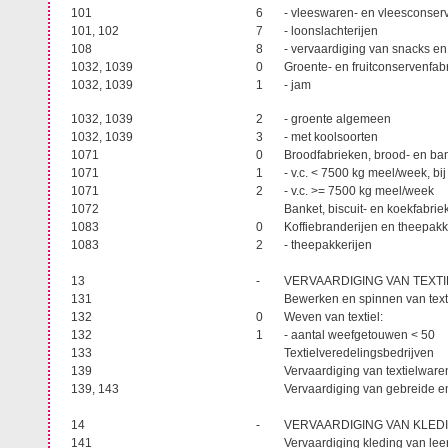
101
6
- vleeswaren- en vleesconser
101, 102
7
- loonslachterijen
108
8
- vervaardiging van snacks en
1032, 1039
0
Groente- en fruitconservenfa
1032, 1039
1
- jam
1032, 1039
2
- groente algemeen
1032, 1039
3
- met koolsoorten
1071
0
Broodfabrieken, brood- en ba
1071
1
- v.c. < 7500 kg meel/week, b
1071
2
- v.c. >= 7500 kg meel/week
1072
Banket, biscuit- en koekfabri
1083
0
Koffiebranderijen en theepak
1083
2
- theepakkerijen
13
-
VERVAARDIGING VAN TEXT
131
Bewerken en spinnen van tex
132
0
Weven van textiel:
132
1
- aantal weefgetouwen < 50
133
Textielveredelingsbedrijven
139
Vervaardiging van textielwar
139, 143
Vervaardiging van gebreide e
14
-
VERVAARDIGING VAN KLED
141
Vervaardiging kleding van le