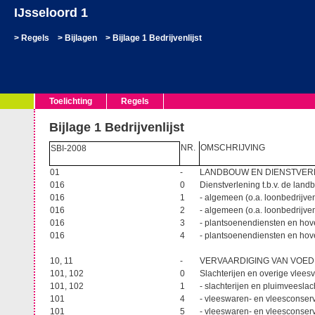
IJsseloord 1
Regels
Bijlagen
Bijlage 1 Bedrijvenlijst
Toelichting
Regels
Bijlage 1 Bedrijvenlijst
NR.
OMSCHRIJVING
SBI-2008
01
-
LANDBOUW EN DIENSTVERL
016
0
Dienstverlening t.b.v. de lan
016
1
- algemeen (o.a. loonbedrijve
016
2
- algemeen (o.a. loonbedrijve
016
3
- plantsoenendiensten en hov
016
4
- plantsoenendiensten en hov
10, 11
-
VERVAARDIGING VAN VOE
101, 102
0
Slachterijen en overige vlee
101, 102
1
- slachterijen en pluimveesla
101
4
- vleeswaren- en vleesconser
101
5
- vleeswaren- en vleesconser