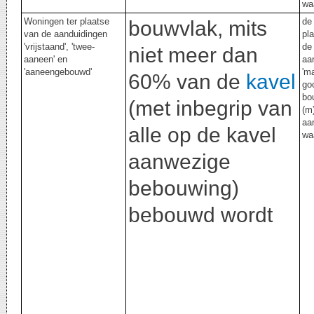
wa
Woningen ter plaatse
de 
bouwvlak, mits
van de aanduidingen
pl
'vrijstaand', 'twee-
de
niet meer dan
aaneen' en
aa
'aaneengebouwd'
'm
60% van de
kavel
go
bo
(met inbegrip van
(m)
aa
alle op de kavel
wa
aanwezige
bebouwing)
bebouwd wordt