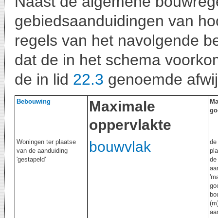
Naast de algemene bouwregel
gebiedsaanduidingen van ho
regels van het navolgende b
dat de in het schema voorko
de in lid
22.3
genoemde afwij
Bebouwing
Ma
Maximale
go
oppervlakte
Woningen ter plaatse
de 
bouwvlak
van de aanduiding
pl
'gestapeld'
de
aa
'm
go
bo
(m)
aa