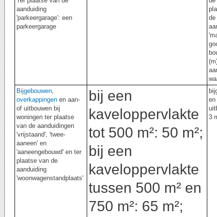
Ter plaatse van de
de 
aanduiding
pl
'parkeergarage': een
de
parkeergarage
aa
'm
go
bo
(m)
aa
wa
Bijgebouwen
,
bi
bij een
overkappingen
en aan-
en
of uitbouwen bij
ui
kaveloppervlakte
woningen ter plaatse
3
van de aanduidingen
tot 500 m²: 50 m²;
'vrijstaand', 'twee-
aaneen' en
bij een
'aaneengebouwd' en ter
plaatse van de
kaveloppervlakte
aanduiding
'woonwagenstandplaats'
tussen 500 m² en
750 m²: 65 m²;