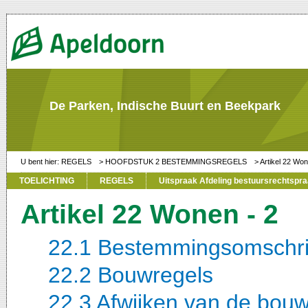
De Parken, Indische Buurt en Beekpark
REGELS
HOOFDSTUK 2 BESTEMMINGSREGELS
Artikel 22 Won
TOELICHTING
REGELS
Uitspraak Afdeling bestuursrechtspraa
Artikel 22 Wonen - 2
22.1 Bestemmingsomschri
22.2 Bouwregels
22.3 Afwijken van de bou