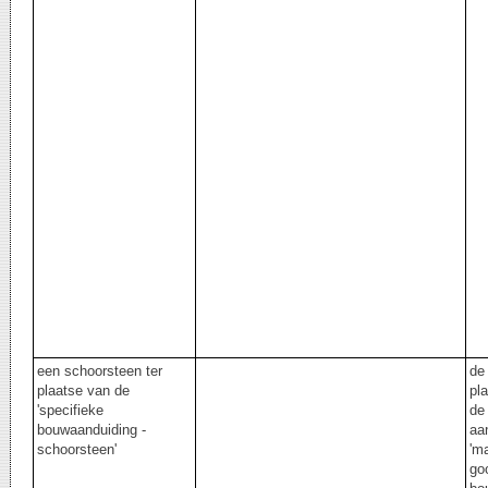
een schoorsteen ter
de 
plaatse van de
pl
'specifieke
de
bouwaanduiding -
aa
schoorsteen'
'm
go