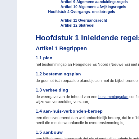
Artikel 9 Algemene aanduidingsregels
Artikel 10 Algemene afwijkingsregels
Hoofdstuk 4 Overgangs- en slotregels
Artikel 11 Overgangsrecht
Artikel 12 Slotregel
Hoofdstuk 1 Inleidende regel
Artikel 1 Begrippen
1.1 plan
het bestemmingsplan Hengelose Es Noord (Nieuwe Es) met 
1.2 bestemmingsplan
de geometrisch bepaalde planobjecten met de bijbehorende r
1.3 verbeelding
de weergave van de inhoud van een
bestemmingsplan
confor
wijze van verbeelding verstaan;
1.4 aan-huis-verbonden-beroep
een dienstverlenend dan wel ambachtelijk beroep, dat in of b
heeft die met de woonfunctie in overeenstemming is;
1.5 aanbouw