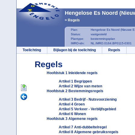
Hengelose Es Noord (Nieu
Regels
Plan:
Hengelose Es Noord (Nieuwe E
Status:
vastgesteld
Plantype:
bestemmingsplan
IMRO-idn:
NL.IMRO.0164.BP0115-0301
Toelichting
Bijlagen bij de toelichting
Regels
Regels
Hoofdstuk 1 Inleidende regels
Artikel 1 Begrippen
Artikel 2 Wijze van meten
Hoofdstuk 2 Bestemmingsregels
Artikel 3 Bedrijf - Nutsvoorziening
Artikel 4 Groen
Artikel 5 Verkeer - Verblijfsgebied
Artikel 6 Wonen
Hoofdstuk 3 Algemene regels
Artikel 7 Anti-dubbeltelregel
Artikel 8 Algemene gebruiksregels