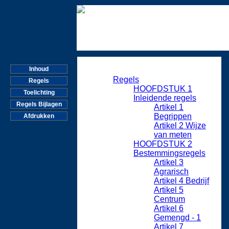
Inhoud
Regels
Regels
HOOFDSTUK 1
Toelichting
Inleidende regels
Regels Bijlagen
Artikel 1
Begrippen
Afdrukken
Artikel 2 Wijze
van meten
HOOFDSTUK 2
Bestemmingsregels
Artikel 3
Agrarisch
Artikel 4 Bedrijf
Artikel 5
Centrum
Artikel 6
Gemengd - 1
Artikel 7