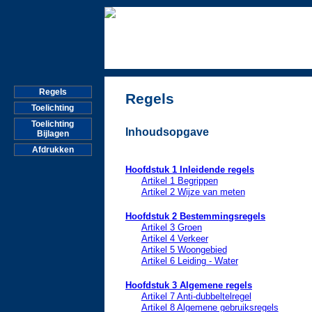
Regels
Regels
Toelichting
Toelichting
Inhoudsopgave
Bijlagen
Afdrukken
Hoofdstuk 1 Inleidende regels
Artikel 1 Begrippen
Artikel 2 Wijze van meten
Hoofdstuk 2 Bestemmingsregels
Artikel 3 Groen
Artikel 4 Verkeer
Artikel 5 Woongebied
Artikel 6 Leiding - Water
Hoofdstuk 3 Algemene regels
Artikel 7 Anti-dubbeltelregel
Artikel 8 Algemene gebruiksregels