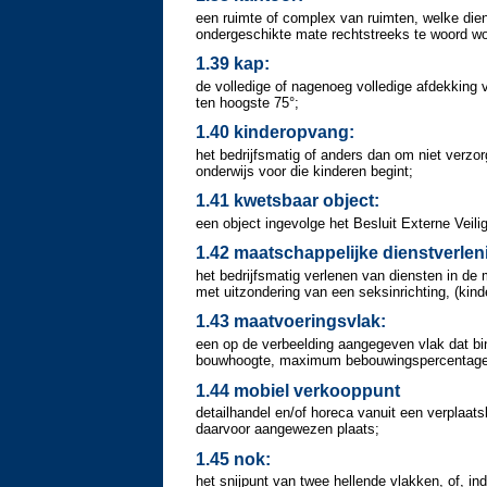
een ruimte of complex van ruimten, welke dient
ondergeschikte mate rechtstreeks te woord wo
1.39 kap:
de volledige of nagenoeg volledige afdekking
ten hoogste 75°;
1.40 kinderopvang:
het bedrijfsmatig of anders dan om niet verz
onderwijs voor die kinderen begint;
1.41 kwetsbaar object:
een object ingevolge het Besluit Externe Veili
1.42 maatschappelijke dienstverlen
het bedrijfsmatig verlenen van diensten in de
met uitzondering van een seksinrichting, (kind
1.43 maatvoeringsvlak:
een op de verbeelding aangegeven vlak dat b
bouwhoogte, maximum bebouwingspercentage
1.44 mobiel verkooppunt
detailhandel en/of horeca vanuit een verplaa
daarvoor aangewezen plaats;
1.45 nok:
het snijpunt van twee hellende vlakken, of, in