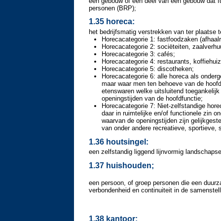
een gebouw of een deel van een gebouw dat fung
personen (BRP);
1.35 horeca:
het bedrijfsmatig verstrekken van ter plaatse
Horecacategorie 1: fastfoodzaken (afhaalr
Horecacategorie 2: sociëteiten, zaalverhu
Horecacategorie 3: cafés;
Horecacategorie 4: restaurants, koffiehui
Horecacategorie 5: discotheken;
Horecacategorie 6: alle horeca als onder
maar waar men ten behoeve van de hoofdfu
etenswaren welke uitsluitend toegankelijk
openingstijden van de hoofdfunctie;
Horecacategorie 7: Niet-zelfstandige hore
daar in ruimtelijke en/of functionele zin o
waarvan de openingstijden zijn gelijkgeste
van onder andere recreatieve, sportieve, 
1.36 houtsingel:
een zelfstandig liggend lijnvormig landschaps
1.37 huishouden;
een persoon, of groep personen die een duurz
verbondenheid en continuiteit in de samenstell
1.38 kantoor: