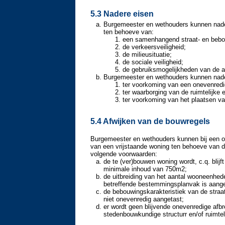
5.3 Nadere eisen
Burgemeester en wethouders kunnen nader
ten behoeve van:
een samenhangend straat- en bebo
de verkeersveiligheid;
de milieusituatie;
de sociale veiligheid;
de gebruiksmogelijkheden van de 
Burgemeester en wethouders kunnen nadere
ter voorkoming van een onevenredi
ter waarborging van de ruimtelijke e
ter voorkoming van het plaatsen v
5.4 Afwijken van de bouwregels
Burgemeester en wethouders kunnen bij een om
van een vrijstaande woning ten behoeve van de
volgende voorwaarden:
de te (ver)bouwen woning wordt, c.q. blij
minimale inhoud van 750m2;
de uitbreiding van het aantal wooneenhed
betreffende bestemmingsplanvak is aang
de bebouwingskarakteristiek van de str
niet onevenredig aangetast;
er wordt geen blijvende onevenredige af
stedenbouwkundige structurr en/of ruimtel