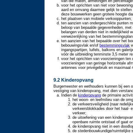
van die maten, afmetingen en percentage
voor het oprichten van niet voor bewonin
aard en omvang daarmee gelijk te stelle
deze bouwwerken geen grotere hoogte da
het plaatsen van mobiele verkooppunten;
ten aanzien van ondergeschikte punten me
beloop van bepaalde gegevenheden, met d
belangen van derden niet in redelijkheid
verwezenlijking van het bestemmingsplan
ten aanzien van het bepaalde over het b
bebouwingsvlak
en/of
bestemmingsvlak
w
ingangspartijen, luifels, balkons en gale
vóór de uitbreiding tenminste 3,5 meter r
voor het oprichten van voorzieningen ten
voorzieningen van geringe horizontale af
antennes voor privégebruik en maximaal 
9.2 Kinderopvang
Burgemeester en wethouders kunnen bij een o
vestiging van kinderopvang, met dien verstand
Indien de
kinderopvang
de primaire activite
het woon- en leefmilieu van de omg
de verkeersveiligheid (naar redelij
verkeersblokkades door het haal- 
verkeer;
de uitoefening van een kinderopvang
openbare ruimte ontstaat of gaat o
de kinderopvang niet in een doodlo
de stedenbouwkundige/ruimtelijke 