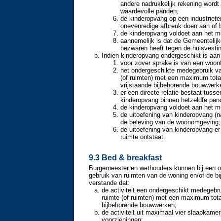
andere nadrukkelijk rekening word
waardevolle panden;
de kinderopvang op een industrieter
onevenredige afbreuk doen aan of 
de kinderopvang voldoet aan het me
aannemelijk is dat de Gemeentelijke
bezwaren heeft tegen de huisvesti
Indien kinderopvang ondergeschikt is aan 
voor zover sprake is van een woonf
het ondergeschikte medegebruik v
(of ruimten) met een maximum tot
vrijstaande bijbehorende bouwwer
er een directe relatie bestaat tuss
kinderopvang binnen hetzeldfe pan
de kinderopvang voldoet aan het me
de uitoefening van kinderopvang (n
de beleving van de woonomgeving;
de uitoefening van kinderopvang er
ruimte ontstaat.
9.3 Bed & breakfast
Burgemeester en wethouders kunnen bij een o
gebruik van ruimten van de woning en/of de 
verstande dat:
de activiteit een ondergeschikt medegebru
ruimte (of ruimten) met een maximum tota
bijbehorende bouwwerken;
de activiteit uit maximaal vier slaapkam
voorzieningen;