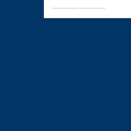
...................... ......................