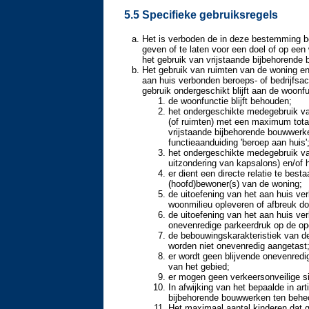
5.5 Specifieke gebruiksregels
Het is verboden de in deze bestemming b
geven of te laten voor een doel of op een 
het gebruik van vrijstaande bijbehorend
Het gebruik van ruimten van de woning en
aan huis verbonden beroeps- of bedrijfsa
gebruik ondergeschikt blijft aan de woon
de woonfunctie blijft behouden;
het ondergeschikte medegebruik van
(of ruimten) met een maximum tota
vrijstaande bijbehorende bouwwerk
functieaanduiding 'beroep aan huis'
het ondergeschikte medegebruik va
uitzondering van kapsalons) en/of h
er dient een directe relatie te best
(hoofd)bewoner(s) van de woning;
de uitoefening van het aan huis ve
woonmilieu opleveren of afbreuk d
de uitoefening van het aan huis ver
onevenredige parkeerdruk op de op
de bebouwingskarakteristiek van 
worden niet onevenredig aangetast
er wordt geen blijvende onevenredi
van het gebied;
er mogen geen verkeersonveilige si
In afwijking van het bepaalde in ar
bijbehorende bouwwerken ten beheo
Het maximaal aantal kinderen dat g