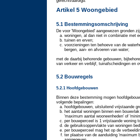
gerechtvaardigd.
Artikel 5 Woongebied
5.1 Bestemmingsomschrijving
De voor 'Woongebied' aangewezen gronden zij
woningen, al dan niet in combinatie met ee
tuinen en erven;
voorzieningen ten behoeve van de waterh
bergen, aan- en afvoeren van water;
met de daarbij behorende gebouwen, bijbehor
van verkeer en verblijf, tuinafscheidingen en 
5.2 Bouwregels
5.2.1 Hoofdgebouwen
Binnen deze bestemming mogen hoofdgebouwe
volgende bepalingen:
hoofdgebouwen, uitsluitend vrijstaande 
het aantal woningen binnen een bouwvlak 
'maximum aantal wooneenheden' of 'mini
per bouwperceel is 1 vrijstaande woning 
de gebruiksoppervlakte van woningen be
per bouwperceel mag het op de verbeeld
ter plaatse van de aanduiding 'maximum 
aangegeven