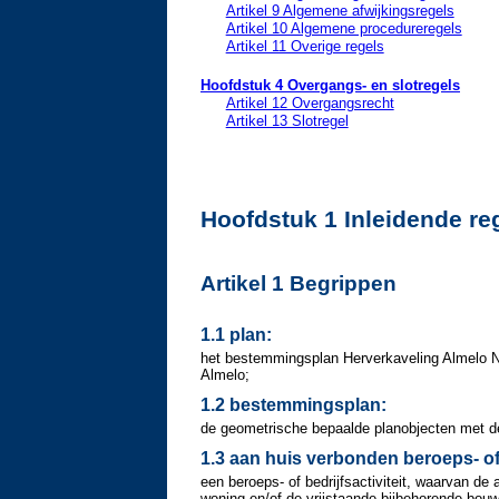
Artikel 9 Algemene afwijkingsregels
Artikel 10 Algemene procedureregels
Artikel 11 Overige regels
Hoofdstuk 4 Overgangs- en slotregels
Artikel 12 Overgangsrecht
Artikel 13 Slotregel
Hoofdstuk 1 Inleidende re
Artikel 1 Begrippen
1.1 plan:
het bestemmingsplan Herverkaveling Almelo 
Almelo;
1.2 bestemmingsplan:
de geometrische bepaalde planobjecten met de 
1.3 aan huis verbonden beroeps- of b
een beroeps- of bedrijfsactiviteit, waarvan de 
woning en/of de vrijstaande bijbehorende bou