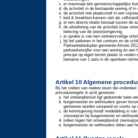
er maximaal één gemeenschappelijke hui
de activiteit in de bestaande woning of i
de activiteit niet plaatsvindt in een vrijs
bed & breakfast-kamers niet als zelfstan
er een directe relatie bestaat tussen de a
de uitoefening van de activiteit (naar ver
beleving van de (woon)omgeving;
er sprake is van een verkeersveilige ontsl
bij het parkeren in het centrum en de sc
Parkeerbeleidsplan gemeente Almelo 2012.
parkeerkencijfer voor een woning én een 
principe op eigen terrein plaats te vinde
toename van 1 auto in de openbare ruimt
Artikel 10 Algemene procedu
Bij het stellen van nadere eisen die onderde
procedureregels in acht genomen:
het ontwerpbesluit ligt gedurende twee we
burgemeester en wethouders geven tevoren
gemeente worden verspreid en voorts op d
de kennisgeving houdt mededeling in van
zienswijzen bij burgemeester en wethoude
indien tegen het ontwerpbesluit zienswij
burgemeester en wethouders delen aan he