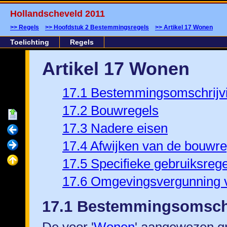
Hollandscheveld 2011
Regels
Hoofdstuk 2 Bestemmingsregels
Artikel 17 Wonen
Toelichting
Regels
Artikel 17 Wonen
17.1 Bestemmingsomschrijv
17.2 Bouwregels
17.3 Nadere eisen
17.4 Afwijken van de bouwre
17.5 Specifieke gebruiksrege
17.6 Omgevingsvergunning 
17.1 Bestemmingsomsch