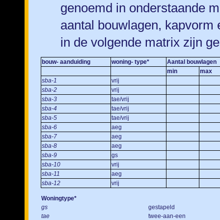
genoemd in onderstaande mat
aantal bouwlagen, kapvorm e
in de volgende matrix zijn ge
bouw- aanduiding
woning- type*
Aantal bouwlagen
min
max
sba-1
vrij
sba-2
vrij
sba-3
tae/vrij
sba-4
tae/vrij
sba-5
tae/vrij
sba-6
aeg
sba-7
aeg
sba-8
aeg
sba-9
gs
sba-10
vrij
sba-11
aeg
sba-12
vrij
Woningtype*
gs
gestapeld
tae
twee-aan-een