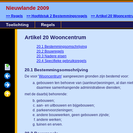
Nieuwlande 2009
Regels
Hoofdstuk 2 Bestemmingsregels
Artikel 20 Wooncent
Toelichting
Regels
Artikel 20 Wooncentrum
20.1 Bestemmingsomschrijving
20.2 Bouwregels
20.3 Nadere eisen
20.4 Specifieke gebruiksregels
20.1 Bestemmingsomschrijving
De voor '
Wooncentrum
' aangewezen gronden zijn bestemd voor:
gebouwen ten behoeve van (aanleun)woningen, al dan niet i
daarmee samenhangende administratieve diensten;
met de daarbij behorende:
gebouwen;
aan- en uitbouwen en bijgebouwen;
parkeervoorzieningen;
andere bouwwerken, geen gebouwen zijnde;
andere werken;
tuinen en erven.