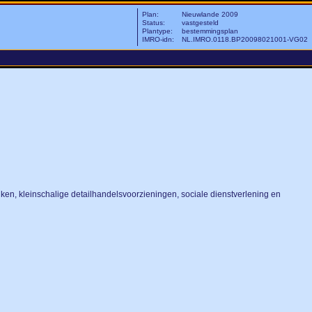
Plan:
Nieuwlande 2009
Status:
vastgesteld
Plantype:
bestemmingsplan
IMRO-idn:
NL.IMRO.0118.BP20098021001-VG02
en, kleinschalige detailhandelsvoorzieningen, sociale dienstverlening en