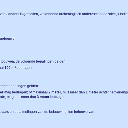
nderzoek anders is gebleken, verkennend archeologisch onderzoek noodzakelijk in
 gebouwd;
itbouwen, de volgende bepalingen gelden:
aal
100 m²
bedragen;
ende bepalingen gelden:
er
mag bedragen; of maximaal
2
meter
, mits meer dan
1 meter
achter het verlen
nde, mag niet meer dan
3 meter
bedragen.
plaats en de afmetingen van de bebouwing, ten behoeve van: