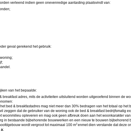
den verleend indien geen onevenredige aantasting plaatsvindt van:
onden;
ieder geval gerekend het gebruik:
ewoning;
f;
handel.
jken van het bepaalde:
& breakfast adres, mits de activiteiten uitsluitend worden uitgeoefend binnen de
genomen:
het bed & breakfastadres mag niet meer dan 30% bedragen van het totaal op het
wil zeggen dat de gebruiker van de woning ook de bed & breakfast bedrijfsmatig exp
et woonmilieu opleveren en mag ook geen afbreuk doen aan het woonkarakter van d
org in bestaande bijbehorende bouwwerken en een nieuw te bouwen bijbehorend b
2
hoofdgebouw wordt vergroot tot maximaal 100 m
en
met dien verstande dat deze o
 a
;