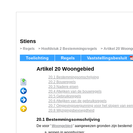
Stiens
Regels
Hoofdstuk 2 Bestemmingsregels
Artikel 20 Woong
Toelichting
Regels
Vaststellingsbesluit
Artikel 20 Woongebied
20.1 Bestemmingsomschrijving
20.2 Bouwregels
20.3 Nadere eisen
20.4 Afwijken van de bouwregels
20.5 Gebruiksregels
20.6 Afwijken van de gebruiksregels
20.7 Omgevingsvergunning voor het slopen van ee
20.8 Wijzigingsbevoegdheid
20.1 Bestemmingsomschrijving
De voor '
Woongebied
' aangewezen gronden zijn bestemd 
wonen in woonhuizen;