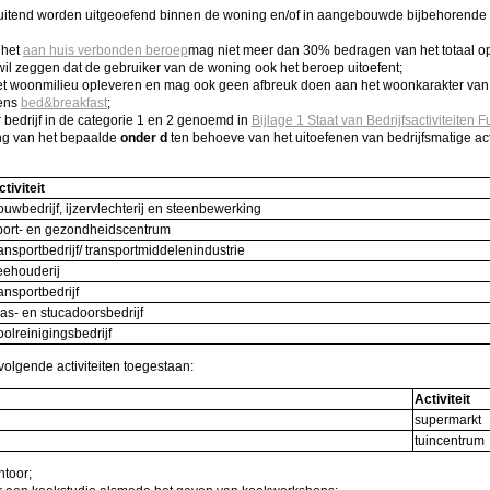
uitsluitend worden uitgeoefend binnen de woning en/of in aangebouwde bijbehorend
 het
aan huis verbonden beroep
mag niet meer dan 30% bedragen van het totaal o
wil zeggen dat de gebruiker van de woning ook het beroep uitoefent;
et woonmilieu opleveren en mag ook geen afbreuk doen aan het woonkarakter van d
vens
bed&breakfast
;
or bedrijf in de categorie 1 en 2 genoemd in
Bijlage 1 Staat van Bedrijfsactiviteiten
king van het bepaalde
onder d
ten behoeve van het uitoefenen van bedrijfsmatige activ
tiviteit
ouwbedrijf, ijzervlechterij en steenbewerking
port- en gezondheidscentrum
ransportbedrijf/ transportmiddelenindustrie
eehouderij
ransportbedrijf
las- en stucadoorsbedrijf
ioolreinigingsbedrijf
e volgende activiteiten toegestaan:
Activiteit
supermarkt
tuincentru
ntoor;