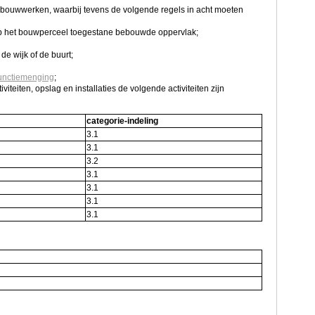
e bouwwerken, waarbij tevens de volgende regels in acht moeten
p het bouwperceel toegestane bebouwde oppervlak;
e wijk of de buurt;
 Functiemenging
;
iteiten, opslag en installaties de volgende activiteiten zijn
categorie-indeling
3.1
3.1
3.2
3.1
3.1
3.1
3.1
m