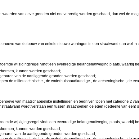
 de waarden van deze gronden niet onevenredig worden geschaad, dan wel de mogel
behoeve van de bouw van enkele nieuwe woningen in een straatwand dan wel in e
noemde wijzigingsregel vindt een evenredige belangenafweging plaats, waarbij b
eschermen, kunnen worden geschaad;
eigenaren van de aanliggende gronden worden geschaad;
pen de milieutechnische-, de waterhuishoudkundige-, de archeologische-, de eco
ehoeve van maatschappelijke instellingen en bedrijven tot en met categorie 2 va
r straatwand wordt verstaan een tussen straathoeken gelegen (gedeelte van een) st
noemde wijzigingsregel vindt een evenredige belangenafweging plaats, waarbij b
eschermen, kunnen worden geschaad;
eigenaren van de aanliggende gronden worden geschaad;
pen de milieutechnische-, de waterhuishoudkundige-, de archeologische-, de eco