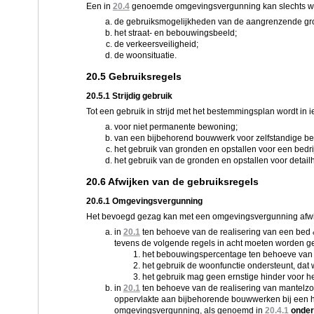
Een in
20.4
genoemde omgevingsvergunning kan slechts wor
de gebruiksmogelijkheden van de aangrenzende gr
het straat- en bebouwingsbeeld;
de verkeersveiligheid;
de woonsituatie.
20.5 Gebruiksregels
20.5.1 Strijdig gebruik
Tot een gebruik in strijd met het bestemmingsplan wordt in 
voor niet permanente bewoning;
van een bijbehorend bouwwerk voor zelfstandige b
het gebruik van gronden en opstallen voor een bedrij
het gebruik van de gronden en opstallen voor detail
20.6 Afwijken van de gebruiksregels
20.6.1 Omgevingsvergunning
Het bevoegd gezag kan met een omgevingsvergunning afwi
in
20.1
ten behoeve van de realisering van een bed 
tevens de volgende regels in acht moeten worden 
het bebouwingspercentage ten behoeve van 
het gebruik de woonfunctie ondersteunt, dat 
het gebruik mag geen ernstige hinder voor h
in
20.1
ten behoeve van de realisering van mantelz
oppervlakte aan bijbehorende bouwwerken bij een 
omgevingsvergunning, als genoemd in
20.4.1
onder