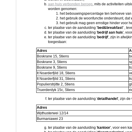
aan huis verbonden beroep
, mits de activiteiten 
worden genomen:
het bebouwingspercentage ten behoeve van
het gebruik de woonfunctie ondersteunt, dat 
het gebruik mag geen ernstige hinder voor h
ter plaatse van de aanduiding
'bed&breakfast'
, te
ter plaatse van de aanduiding '
bedrijf aan huis
', vo
ter plaatse van de aanduiding '
bedrijf
', zijn in afwij
toegestaan:
Adres
Ac
Boskrane 15, Stiens
b
Boskrane 3, Stiens
s
Boskrane 9, Stiens
t
It Noarderfjild 18, Stiens
v
It Noarderfjild 31, Stiens
t
Populierstrjitte 2, Stiens
g
Truerderdyk 15c, Stiens
r
ter plaatse van de aanduiding '
detailhandel
', zijn d
Adres
Wythusterwei 12/14
Burmaniawei 23
ter plaatse van de aanduiding '
kantoor
', voor een ka