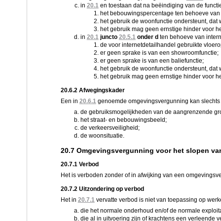
in
20.1
en toestaan dat na beëindiging van de functi
het bebouwingspercentage ten behoeve van 
het gebruik de woonfunctie ondersteunt, dat 
het gebruik mag geen ernstige hinder voor h
in
20.1
juncto
20.5.1
onder d
ten behoeve van intern
de voor internetdetailhandel gebruikte vloer
er geen sprake is van een showroomfunctie;
er geen sprake is van een baliefunctie;
het gebruik de woonfunctie ondersteunt, dat 
het gebruik mag geen ernstige hinder voor h
20.6.2 Afwegingskader
Een in
20.6.1
genoemde omgevingsvergunning kan slechts w
de gebruiksmogelijkheden van de aangrenzende gr
het straat- en bebouwingsbeeld;
de verkeersveiligheid;
de woonsituatie.
20.7 Omgevingsvergunning voor het slopen v
20.7.1 Verbod
Het is verboden zonder of in afwijking van een omgevingsv
20.7.2 Uitzondering op verbod
Het in
20.7.1
vervatte verbod is niet van toepassing op we
die het normale onderhoud en/of de normale exploitat
die al in uitvoering zijn of krachtens een verleende