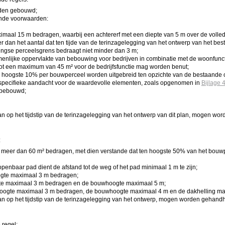
rden gebouwd;
nde voorwaarden:
aal 15 m bedragen, waarbij een achtererf met een diepte van 5 m over de volled
 dan het aantal dat ten tijde van de terinzagelegging van het ontwerp van het be
lingse perceelsgrens bedraagt niet minder dan 3 m;
enlijke oppervlakte van bebouwing voor bedrijven in combinatie met de woonfunct
t een maximum van 45 m² voor de bedrijfsfunctie mag worden benut;
n hoogste 10% per bouwperceel worden uitgebreid ten opzichte van de bestaande 
t specifieke aandacht voor de waardevolle elementen, zoals opgenomen in
Bijlage 
 bebouwd;
an op het tijdstip van de terinzagelegging van het ontwerp van dit plan, mogen w
:
t meer dan 60 m² bedragen, met dien verstande dat ten hoogste 50% van het bo
 openbaar pad dient de afstand tot de weg of het pad minimaal 1 m te zijn;
ogte maximaal 3 m bedragen;
gte maximaal 3 m bedragen en de bouwhoogte maximaal 5 m;
hoogte maximaal 3 m bedragen, de bouwhoogte maximaal 4 m en de dakhelling ma
aan op het tijdstip van de terinzagelegging van het ontwerp, mogen worden gehand
regel: