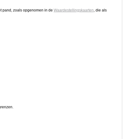
 het pand, zoals opgenomen in de
Waardestellingskaarten
, die als
renzen.