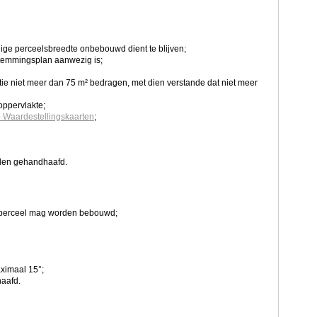
ige perceelsbreedte onbebouwd dient te blijven;
stemmingsplan aanwezig is;
ie niet meer dan 75 m² bedragen, met dien verstande dat niet meer
oppervlakte;
4 Waardestellingskaarten
;
orden gehandhaafd.
uwperceel mag worden bebouwd;
ximaal 15°;
haafd.