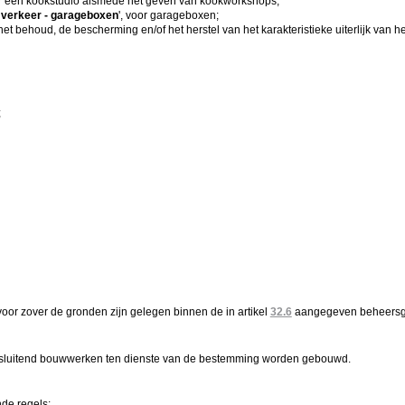
or een kookstudio alsmede het geven van kookworkshops;
 verkeer - garageboxen
', voor garageboxen;
 het behoud, de bescherming en/of het herstel van het karakteristieke uiterlijk van
;
voor zover de gronden zijn gelegen binnen de in artikel
32.6
aangegeven beheersg
sluitend bouwwerken ten dienste van de bestemming worden gebouwd.
de regels: