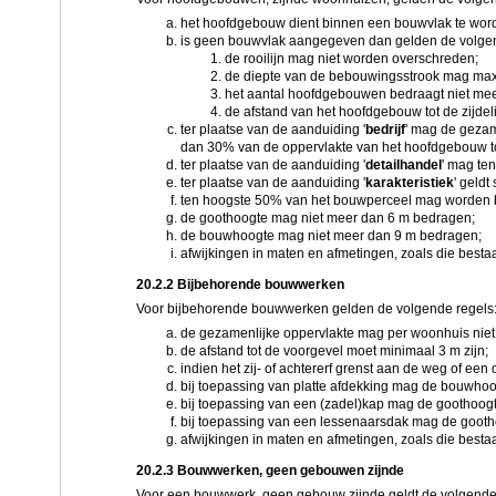
het hoofdgebouw dient binnen een bouwvlak te wo
is geen bouwvlak aangegeven dan gelden de volge
de rooilijn mag niet worden overschreden;
de diepte van de bebouwingsstrook mag maxim
het aantal hoofdgebouwen bedraagt niet meer
de afstand van het hoofdgebouw tot de zijde
ter plaatse van de aanduiding '
bedrijf
' mag de gezam
dan 30% van de oppervlakte van het hoofdgebouw to
ter plaatse van de aanduiding '
detailhandel
' mag te
ter plaatse van de aanduiding '
karakteristiek
' geld
ten hoogste 50% van het bouwperceel mag worden
de goothoogte mag niet meer dan 6 m bedragen;
de bouwhoogte mag niet meer dan 9 m bedragen;
afwijkingen in maten en afmetingen, zoals die besta
20.2.2 Bijbehorende bouwwerken
Voor bijbehorende bouwwerken gelden de volgende regels
de gezamenlijke oppervlakte mag per woonhuis nie
de afstand tot de voorgevel moet minimaal 3 m zijn;
indien het zij- of achtererf grenst aan de weg of een
bij toepassing van platte afdekking mag de bouwho
bij toepassing van een (zadel)kap mag de goothoo
bij toepassing van een lessenaarsdak mag de goot
afwijkingen in maten en afmetingen, zoals die best
20.2.3 Bouwwerken, geen gebouwen zijnde
Voor een bouwwerk, geen gebouw zijnde geldt de volgende 