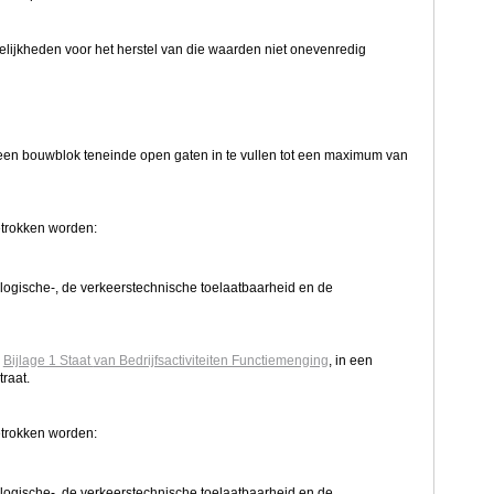
ijkheden voor het herstel van die waarden niet onevenredig
en bouwblok teneinde open gaten in te vullen tot een maximum van
etrokken worden:
logische-, de verkeerstechnische toelaatbaarheid en de
n
Bijlage 1 Staat
van Bedrijfsactiviteiten Functiemenging
, in een
raat.
etrokken worden:
logische-, de verkeerstechnische toelaatbaarheid en de