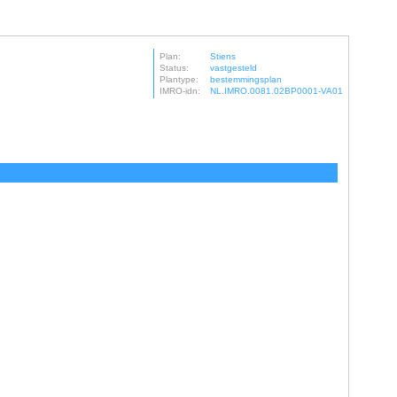
Plan:
Stiens
Status:
vastgesteld
Plantype:
bestemmingsplan
IMRO-idn:
NL.IMRO.0081.02BP0001-VA01