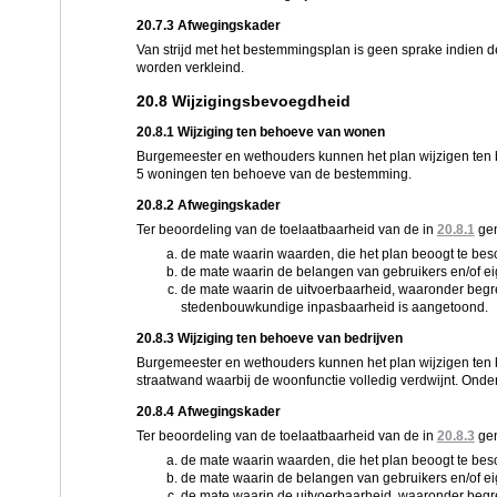
20.7.3 Afwegingskader
Van strijd met het bestemmingsplan is geen sprake indien
worden verkleind.
20.8 Wijzigingsbevoegdheid
20.8.1 Wijziging ten behoeve van wonen
Burgemeester en wethouders kunnen het plan wijzigen ten 
5 woningen ten behoeve van de bestemming.
20.8.2 Afwegingskader
Ter beoordeling van de toelaatbaarheid van de in
20.8.1
ge
de mate waarin waarden, die het plan beoogt te b
de mate waarin de belangen van gebruikers en/of 
de mate waarin de uitvoerbaarheid, waaronder begre
stedenbouwkundige inpasbaarheid is aangetoond.
20.8.3 Wijziging ten behoeve van bedrijven
Burgemeester en wethouders kunnen het plan wijzigen ten b
straatwand waarbij de woonfunctie volledig verdwijnt. Onde
20.8.4 Afwegingskader
Ter beoordeling van de toelaatbaarheid van de in
20.8.3
ge
de mate waarin waarden, die het plan beoogt te b
de mate waarin de belangen van gebruikers en/of 
de mate waarin de uitvoerbaarheid, waaronder begre