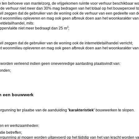
e ten behoeve van mantelzorg, de vrijgekomen ruimte voor verhuur beschikbaar wor
de verhuur niet meer dan 30% mag bedragen van het totaal op het bouwperceel 
wil zeggen dat de gebruiker van de woning ook de verhuur van een gedeelte van de
et woonmilieu opleveren en mag ook geen afbreuk doen aan het woonkarakter van d
etdetailhandel, mits:
2
oppervlakte niet meer bedraagt dan 25 m
;
wil zeggen dat de gebruiker van de woning ook de internetdetailhandel verricht;
et woonmilieu opleveren en mag ook geen afbreuk doen aan het woonkarakter van d
orden verleend indien geen onevenredige aantasting plaatsvindt van:
onden;
an een bouwwerk
ergunning ter plaatse van de aanduiding
'karakteristiek'
bouwwerken te slopen.
rken en werkzaamheden:
ie betreffen;
 vergunning al mogen worden uitgevoerd op het tijdstip van het van kracht worden van