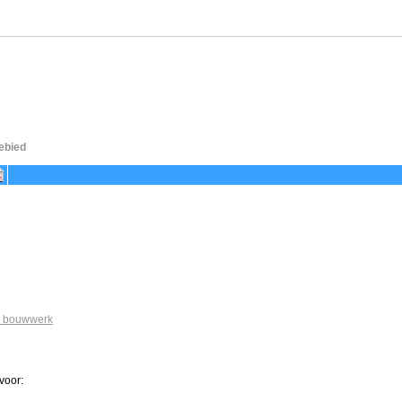
ebied
n bouwwerk
voor: