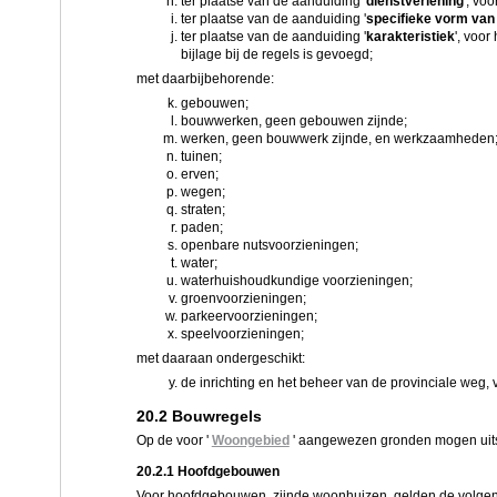
ter plaatse van de aanduiding '
dienstverlening
', vo
ter plaatse van de aanduiding '
specifieke vorm van
ter plaatse van de aanduiding '
karakteristiek
', voor
bijlage bij de regels is gevoegd;
met daarbijbehorende:
gebouwen;
bouwwerken, geen gebouwen zijnde;
werken, geen bouwwerk zijnde, en werkzaamheden
tuinen;
erven;
wegen;
straten;
paden;
openbare nutsvoorzieningen;
water;
waterhuishoudkundige voorzieningen;
groenvoorzieningen;
parkeervoorzieningen;
speelvoorzieningen;
met daaraan ondergeschikt:
de inrichting en het beheer van de provinciale weg, 
20.2 Bouwregels
Op de voor '
Woongebied
' aangewezen gronden mogen uit
20.2.1 Hoofdgebouwen
Voor hoofdgebouwen, zijnde woonhuizen, gelden de volgen