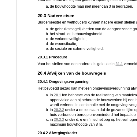
de bouwhoogte mag niet meer dan 3 m bedragen.
20.3 Nadere eisen
Burgemeester en wethouders kunnen nadere eisen stellen 
de gebruiksmogelijkheden van de aangrenzende gr
het straat- en bebouwingsbeeld;
de verkeersveiligheid;
de woonsituatie;
de sociale en externe veiligheid.
20.3.1 Procedure
Voor het stellen van een nadere eis geldt de in
31.1
vermeld
20.4 Afwijken van de bouwregels
20.4.1 Omgevingsvergunning
Het bevoegd gezag kan met een omgevingsvergunning afwi
in
20.1
ten behoeve van de realisering van mantelz
oppervlakte aan bijbehorende bouwwerken bij een 
wordt verleend in combinatie met de omgevingsver
in
20.2.2
onder a
en toestaan dat de gezamenlijke o
huis verbonden beroep onverminderd het bepaalde 
in
20.2.2
onder d, e en f
met het oog op het verhog
maximum bouwhoogte van 8 m.
20.4.2 Afwegingskader