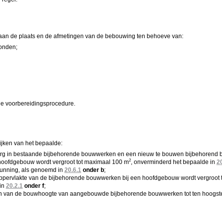
aan de plaats en de afmetingen van de bebouwing ten behoeve van:
onden;
e voorbereidingsprocedure.
jken van het bepaalde:
org in bestaande bijbehorende bouwwerken en een nieuw te bouwen bijbehorend b
2
hoofdgebouw wordt vergroot tot maximaal 100 m
, onverminderd het bepaalde in
2
gunning, als genoemd in
20.6.1
onder
b
;
ppervlakte van de bijbehorende bouwwerken bij een hoofdgebouw wordt vergroot t
in
20.2.1
onder f
;
en van de bouwhoogte van aangebouwde bijbehorende bouwwerken tot ten hoogs