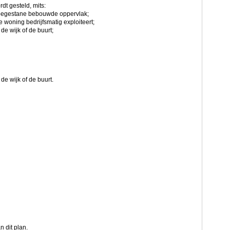
dt gesteld, mits:
toegestane bebouwde oppervlak;
 woning bedrijfsmatig exploiteert;
e wijk of de buurt;
e wijk of de buurt.
 dit plan.