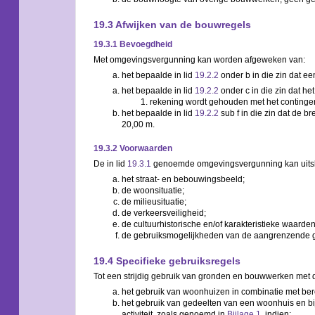
19.3 Afwijken van de bouwregels
19.3.1 Bevoegdheid
Met omgevingsvergunning kan worden afgeweken van:
het bepaalde in lid
19.2.2
onder b in die zin dat e
het bepaalde in lid
19.2.2
onder c in die zin dat h
rekening wordt gehouden met het contingent
het bepaalde in lid
19.2.2
sub f in die zin dat de 
20,00 m.
19.3.2 Voorwaarden
De in lid
19.3.1
genoemde omgevingsvergunning kan uitslu
het straat- en bebouwingsbeeld;
de woonsituatie;
de milieusituatie;
de verkeersveiligheid;
de cultuurhistorische en/of karakteristieke waarden
de gebruiksmogelijkheden van de aangrenzende
19.4 Specifieke gebruiksregels
Tot een strijdig gebruik van gronden en bouwwerken met 
het gebruik van woonhuizen in combinatie met beroe
het gebruik van gedeelten van een woonhuis en bi
activiteit, zoals genoemd in
Bijlage 1
, indien: