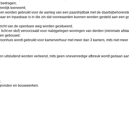
 bedragen;
zenlijk toeneemt;
onden worden gebruikt voor de aanleg van een paardrijdbak met de daarbijbehorend
aar en inpasbaar is in die zin dat voorwaarden kunnen worden gesteld aan een g
t zicht van de openbare weg worden gesitueerd;
, licht en stof) veroorzaakt voor nabijgelegen woningen van derden (minimale afsta
rden gebouwd.
 woonhuis wordt gebruikt voor kamerverhuur met meer dan 3 kamers, mits niet mee
itsluitend worden verleend, mits geen onevenredige afbreuk wordt gedaan aan
;
 gronden en bouwwerken.