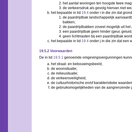
het aantal woningen ten hoogste twee mag
de verkeersdruk als gevolg hiervan niet we
het bepaalde in lid
19.4
onder i in die zin dat gr
de paardrijdbak landschappelijk aanvaardb
bakken;
de paardrijdbakken zoveel mogelijk uit he
een paardrijdbak geen hinder (geur, geluid
geen lichtmasten bij een paardrijdbak wo
het bepaalde in lid
19.4
onder j in die zin dat een
19.5.2 Voorwaarden
De in lid
19.5.1
genoemde omgevingsvergunningen kunnen u
het straat- en bebouwingsbeeld;
de woonsituatie;
de milieusituatie;
de verkeersveiligheid;
de cultuurhistorische en/of karakteristieke waarden
de gebruiksmogelijkheden van de aangrenzende