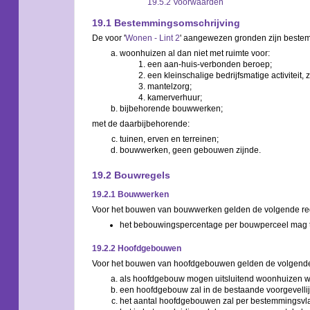
19.5.2 Voorwaarden
19.1 Bestemmingsomschrijving
De voor '
Wonen - Lint 2
' aangewezen gronden zijn bestem
woonhuizen al dan niet met ruimte voor:
een aan-huis-verbonden beroep;
een kleinschalige bedrijfsmatige activiteit
mantelzorg;
kamerverhuur;
bijbehorende bouwwerken;
met de daarbijbehorende:
tuinen, erven en terreinen;
bouwwerken, geen gebouwen zijnde.
19.2 Bouwregels
19.2.1 Bouwwerken
Voor het bouwen van bouwwerken gelden de volgende re
het bebouwingspercentage per bouwperceel mag 
19.2.2 Hoofdgebouwen
Voor het bouwen van hoofdgebouwen gelden de volgende
als hoofdgebouw mogen uitsluitend woonhuizen
een hoofdgebouw zal in de bestaande voorgevell
het aantal hoofdgebouwen zal per bestemmingsvlak