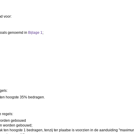
d voor:
, zoals genoemd in
Bijlage 1
;
gels:
ten hoogste 35% bedragen.
 regels:
 worden gebouwd
ijn worden gebouwd;
 ten hoogste 1 bedragen, tenzij ter plaatse is voorzien in de aanduiding "maxim