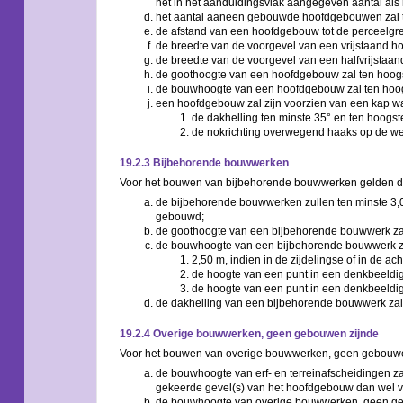
het in het aanduidingsvlak aangegeven aantal als
het aantal aaneen gebouwde hoofdgebouwen zal 
de afstand van een hoofdgebouw tot de perceelgre
de breedte van de voorgevel van een vrijstaand 
de breedte van de voorgevel van een halfvrijstaa
de goothoogte van een hoofdgebouw zal ten hoog
de bouwhoogte van een hoofdgebouw zal ten hoo
een hoofdgebouw zal zijn voorzien van een kap w
de dakhelling ten minste 35° en ten hoogst
de nokrichting overwegend haaks op de weg 
19.2.3 Bijbehorende bouwwerken
Voor het bouwen van bijbehorende bouwwerken gelden de
de bijbehorende bouwwerken zullen ten minste 3,
gebouwd;
de goothoogte van een bijbehorende bouwwerk za
de bouwhoogte van een bijbehorende bouwwerk za
2,50 m, indien in de zijdelingse of in de a
de hoogte van een punt in een denkbeeldige
de hoogte van een punt in een denkbeeldige
de dakhelling van een bijbehorende bouwwerk zal
19.2.4 Overige bouwwerken, geen gebouwen zijnde
Voor het bouwen van overige bouwwerken, geen gebouwen
de bouwhoogte van erf- en terreinafscheidingen za
gekeerde gevel(s) van het hoofdgebouw dan wel v
de bouwhoogte van overige bouwwerken, geen geb