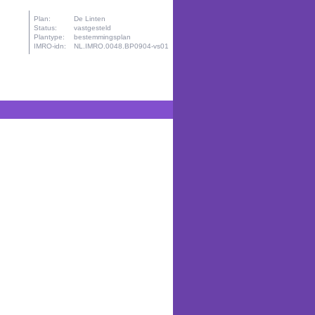
Plan:
De Linten
Status:
vastgesteld
Plantype:
bestemmingsplan
IMRO-idn:
NL.IMRO.0048.BP0904-vs01