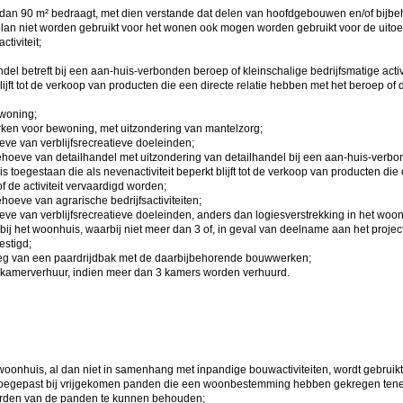
r dan 90 m² bedraagt, met dien verstande dat delen van hoofdgebouwen en/of bij
plan niet worden gebruikt voor het wonen ook mogen worden gebruikt voor de uito
tiviteit;
andel betreft bij een aan-huis-verbonden beroep of kleinschalige bedrijfsmatige activi
lijft tot de verkoop van producten die een directe relatie hebben met het beroep of d
woning;
ken voor bewoning, met uitzondering van mantelzorg;
e van verblijfsrecreatieve doeleinden;
oeve van detailhandel met uitzondering van detailhandel bij een aan-huis-verbo
l is toegestaan die als nevenactiviteit beperkt blijft tot de verkoop van producten d
of de activiteit vervaardigd worden;
eve van agrarische bedrijfsactiviteiten;
e van verblijfsrecreatieve doeleinden, anders dan logiesverstrekking in het wo
bij het woonhuis, waarbij niet meer dan 3 of, in geval van deelname aan het project
stigd;
leg van een paardrijdbak met de daarbijbehorende bouwwerken;
 kamerverhuur, indien meer dan 3 kamers worden verhuurd.
 woonhuis, al dan niet in samenhang met inpandige bouwactiviteiten, wordt gebruik
toegepast bij vrijgekomen panden die een woonbestemming hebben gekregen tene
waarden van de panden te kunnen behouden;