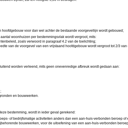
en hoofdgebouw voor dan wel achter de bestaande voorgevellijn wordt gebouwd;
et aantal woonhuizen per bestemmingsvlak wordt vergroot, mits:
enbeleid, zoals verwoord in paragraaf 4.2 van de toelichting;
breedte van de voorgevel van een vrijstaand hoofdgebouw wordt vergroot tot 2/3 v
itend worden verleend, mits geen onevenredige afbreuk wordt gedaan aan:
;
 gronden en bouwwerken.
deze bestemming, wordt in ieder geval gerekend:
ps- of bedrijfsmatige activiteiten anders dan een aan-huis-verbonden beroep of een
jbehorende bouwwerken, voor de uitoefening van een aan-huis-verbonden beroep o