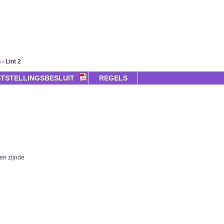
- Lint 2
STSTELLINGSBESLUIT
REGELS
en zijnde