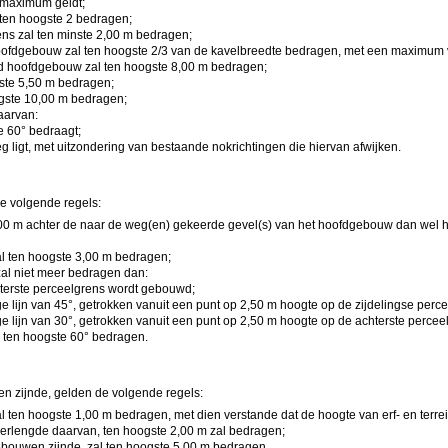
 maximum geldt;
ten hoogste 2 bedragen;
ns zal ten minste 2,00 m bedragen;
hoofdgebouw zal ten hoogste 2/3 van de kavelbreedte bedragen, met een maximum 
nd hoofdgebouw zal ten hoogste 8,00 m bedragen;
ste 5,50 m bedragen;
gste 10,00 m bedragen;
aarvan:
e 60° bedraagt;
ligt, met uitzondering van bestaande nokrichtingen die hiervan afwijken.
 volgende regels:
00 m achter de naar de weg(en) gekeerde gevel(s) van het hoofdgebouw dan wel 
l ten hoogste 3,00 m bedragen;
l niet meer bedragen dan:
chterste perceelgrens wordt gebouwd;
 lijn van 45°, getrokken vanuit een punt op 2,50 m hoogte op de zijdelingse perce
 lijn van 30°, getrokken vanuit een punt op 2,50 m hoogte op de achterste percee
 ten hoogste 60° bedragen.
 zijnde, gelden de volgende regels:
l ten hoogste 1,00 m bedragen, met dien verstande dat de hoogte van erf- en terr
erlengde daarvan, ten hoogste 2,00 m zal bedragen;
ouwen zijnde, zal ten hoogste 5,00 m bedragen.