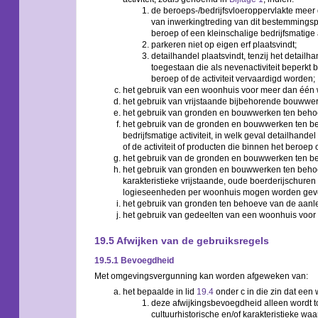
de beroeps-/bedrijfsvloeroppervlakte mee
van inwerkingtreding van dit bestemmings
beroep of een kleinschalige bedrijfsmatige ac
parkeren niet op eigen erf plaatsvindt;
detailhandel plaatsvindt, tenzij het detailh
toegestaan die als nevenactiviteit beperkt b
beroep of de activiteit vervaardigd worden;
het gebruik van een woonhuis voor meer dan één 
het gebruik van vrijstaande bijbehorende bouwwer
het gebruik van gronden en bouwwerken ten behoev
het gebruik van de gronden en bouwwerken ten beh
bedrijfsmatige activiteit, in welk geval detailhande
of de activiteit of producten die binnen het beroep 
het gebruik van de gronden en bouwwerken ten beho
het gebruik van gronden en bouwwerken ten behoev
karakteristieke vrijstaande, oude boerderijschuren 
logieseenheden per woonhuis mogen worden geve
het gebruik van gronden ten behoeve van de aan
het gebruik van gedeelten van een woonhuis voor
19.5 Afwijken van de gebruiksregels
19.5.1 Bevoegdheid
Met omgevingsvergunning kan worden afgeweken van:
het bepaalde in lid
19.4
onder c in die zin dat een
deze afwijkingsbevoegdheid alleen wordt 
cultuurhistorische en/of karakteristieke 