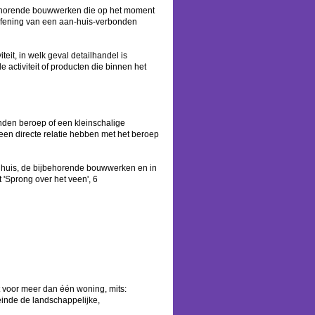
behorende bouwwerken die op het moment
efening van een aan-huis-verbonden
teit, in welk geval detailhandel is
e activiteit of producten die binnen het
nden beroep of een kleinschalige
ie een directe relatie hebben met het beroep
onhuis, de bijbehorende bouwwerken en in
 'Sprong over het veen', 6
t voor meer dan één woning, mits:
inde de landschappelijke,