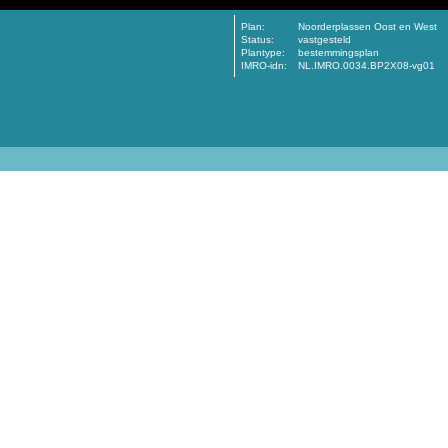
Plan:
Noorderplassen Oost en West
Status:
vastgesteld
Plantype:
bestemmingsplan
IMRO-idn:
NL.IMRO.0034.BP2X08-vg01