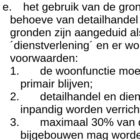
e.
het gebruik van de gr
behoeve van detailhandel 
gronden zijn aangeduid als
´dienstverlening´ en er w
voorwaarden:
1.
de woonfunctie moet 
primair blijven;
2.
detailhandel en dien
inpandig worden verrich
3.
maximaal 30% van d
bijgebouwen mag worden