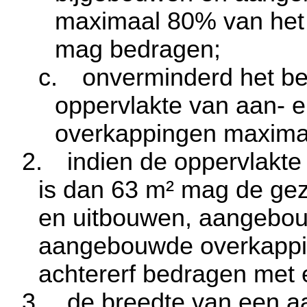
maximaal 80% van het
mag bedragen;
c.
onverminderd het be
oppervlakte van aan- 
overkappingen maxim
2.
indien de oppervlakt
is dan
63 m²
mag de geza
en uitbouwen, aangebo
aangebouwde overkappi
achtererf bedragen me
3.
de breedte van een a