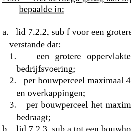
bepaalde in:
a.
lid 7.2.2, sub f voor een grot
verstande dat:
1.
een grotere oppervlakt
bedrijfsvoering;
2.
per bouwperceel maximaal
en overkappingen;
3.
per bouwperceel het maxi
bedraagt;
b.
lid 7.2.3, sub a tot een bouw