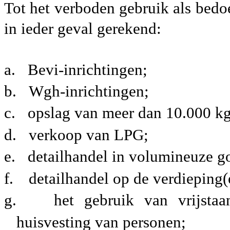
Tot het verboden gebruik als bedoe
in ieder geval gerekend:
a.
Bevi-inrichtingen;
b.
Wgh-inrichtingen;
c.
opslag van meer dan 10.000 k
d.
verkoop van LPG;
e.
detailhandel in volumineuze go
f.
detailhandel op de verdieping(
g.
het gebruik van vrijst
huisvesting van personen;