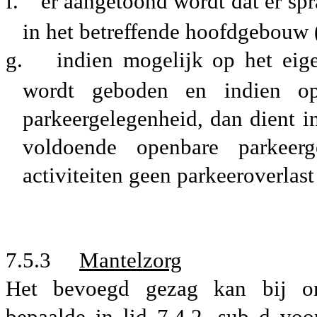
f.
er aangetoond wordt dat er sp
in het betreffende hoofdgebouw (
g.
indien mogelijk op het eig
wordt geboden en indien op
parkeergelegenheid, dan dient 
voldoende openbare parkeer
activiteiten geen parkeeroverlas
7.5.3
Mantelzorg
Het bevoegd gezag kan bij om
bepaalde in lid 7.4.2, sub d voo