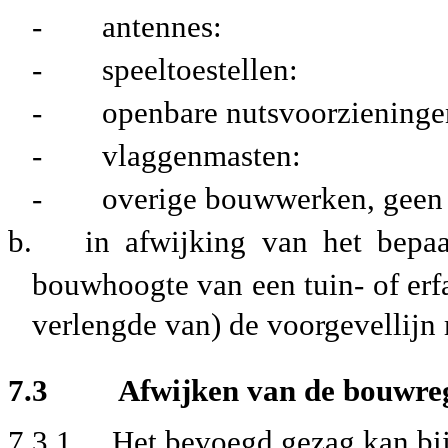
-
antennes:
-
speeltoestell
-
openbare nutsvoorz
-
vlaggenmaste
-
overige bouwwerken, geen
b.
in afwijking van het bepaa
bouwhoogte van een tuin- of erf
verlengde van) de voorgevellijn
7.3 Afwijken van de bouwreg
7.3.1 Het bevoegd gezag kan bij