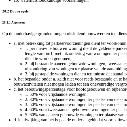
ab.
waterhuishoudkundige voorzieningen.
20.2 Bouwregels
20.2.1 Algemeen
Op de onderhavige gronden mogen uitsluitend bouwwerken ten dienste
a.
met betrekking tot parkeervoorzieningen dient ter voorkomi
1.
per nieuw te bouwen woning dient de geldende parkee
lengte van 6m
1
, met uitzondering van woningen ter plaa
dient te worden genomen;
2.
bij bestaande aaneen gebouwde woningen, twee-aaneen
uitzondering van woningen ter plaatse van de aanduiding
3.
bij gestapelde woningen dienen ten minste dat aantal
b.
het bepaalde onder a. geldt niet voor reeds bestaande en te
bouwactiviteiten niet mogen leiden tot een onevenredige vergr
c.
het bebouwingspercentage voor hoofdgebouwen en bijbehor
1.
50% voor vrijstaande woningen;
2.
30% voor vrijstaande woningen ter plaatse van de aan
3.
50% voor vrijstaande woningen ter plaatse van de aan
4.
60% voor twee-aaneen gebouwde woningen ter plaats
5.
60% van aaneen gebouwde woningen ter plaatse van 
d.
in afwijking van het bepaalde onder c. geldt dat voor patio