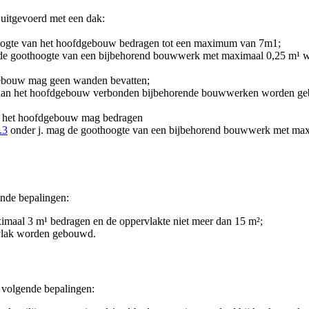
uitgevoerd met een dak:
ogte van het hoofdgebouw bedragen tot een maximum van 7m
1
;
e goothoogte van een bijbehorend bouwwerk met maximaal 0,25 m¹ word
gebouw mag geen wanden bevatten;
 aan het hoofdgebouw verbonden bijbehorende bouwwerken worden geb
 het hoofdgebouw mag bedragen
.3
onder j. mag de goothoogte van een bijbehorend bouwwerk met maxi
nde bepalingen:
aal 3 m¹ bedragen en de oppervlakte niet meer dan 15 m²;
vlak worden gebouwd.
volgende bepalingen: