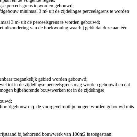
t plan en de volgende regels:
ingse perceelsgrens te worden gebouwd;
oofdgebouw minimaal 3 m¹ uit de zijdelingse perceelsgrens te worden
imaal 3 m¹ uit de perceelsgrens te worden gebouwd;
t uitzondering van de hoekwoning waarbij geldt dat deze aan één
penbaar toegankelijk gebied worden gebouwd;
gevel tot in de zijdelingse perceelsgrens mag worden gebouwd en dat
 mogen bijbehorende bouwwerken tot in de zijdelingse
bouwd;
 het hoofdgebouw c.q. de voorgevelrooilijn mogen worden gebouwd mits
rijstaand bijbehorend bouwwerk van 100m
2
is toegestaan;