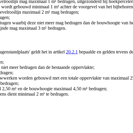
elrooilijn mag maximaal 1 m¹ bedragen, uitgezonderd bij hoekpercelen
ng wordt gebouwd minimaal 1 m¹ achter de voorgevel van het bijbehor
gevelrooilijn maximaal 2 m¹ mag bedragen;
agen;
agen waarbij deze niet meer mag bedragen dan de bouwhoogte van h
jnde mag maximaal 3 m¹ bedragen.
nstandplaats' geldt het in artikel
20.2.1
bepaalde en gelden tevens d
n;
niet meer bedragen dan de bestaande oppervlakte;
dragen;
wwerken worden gebouwd met een totale oppervlakte van maximaal 2
bedragen;
 2,50 m¹ en de bouwhoogte maximaal 4,50 m¹ bedragen;
ens dient minimaal 2 m¹ te bedragen.