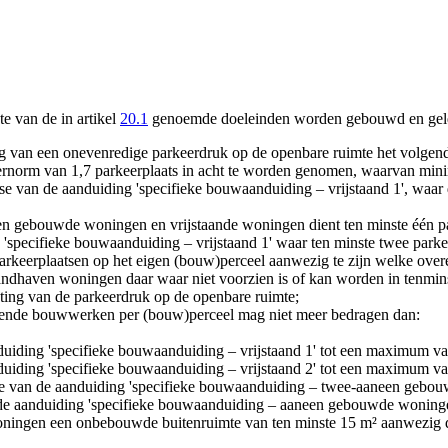
 van de in artikel
20.1
genoemde doeleinden worden gebouwd en geld
ng van een onevenredige parkeerdruk op de openbare ruimte het volgen
rnorm van 1,7 parkeerplaats in acht te worden genomen, waarvan mini
tse van de aanduiding 'specifieke bouwaanduiding – vrijstaand 1', waa
 gebouwde woningen en vrijstaande woningen dient ten minste één park
 'specifieke bouwaanduiding – vrijstaand 1' waar ten minste twee parke
 parkeerplaatsen op het eigen (bouw)perceel aanwezig te zijn welke ov
 handhaven woningen daar waar niet voorzien is of kan worden in tenmin
oting van de parkeerdruk op de openbare ruimte;
ende bouwwerken per (bouw)perceel mag niet meer bedragen dan:
duiding 'specifieke bouwaanduiding – vrijstaand 1' tot een maximum v
duiding 'specifieke bouwaanduiding – vrijstaand 2' tot een maximum v
e van de aanduiding 'specifieke bouwaanduiding – twee-aaneen gebou
de aanduiding 'specifieke bouwaanduiding – aaneen gebouwde woninge
woningen een onbebouwde buitenruimte van ten minste 15 m² aanwezig di