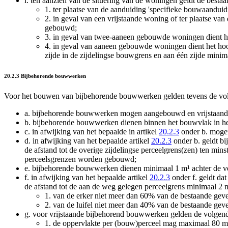
i.
ten aanzien van de situering van de woningen geldt de bestaan
1.
ter plaatse van de aanduiding 'specifieke bouwaanduid
2.
in geval van een vrijstaande woning of ter plaatse va
gebouwd;
3.
in geval van twee-aaneen gebouwde woningen dient he
4.
in geval van aaneen gebouwde woningen dient het hoo
zijde in de zijdelingse bouwgrens en aan één zijde minim
20.2.3 Bijbehorende bouwwerken
Voor het bouwen van bijbehorende bouwwerken gelden tevens de vo
a.
bijbehorende bouwwerken mogen aangebouwd en vrijstaan
b.
bijbehorende bouwwerken dienen binnen het bouwvlak in he
c.
in afwijking van het bepaalde in artikel
20.2.3
onder b. mogen
d.
in afwijking van het bepaalde artikel
20.2.3
onder b. geldt bi
de afstand tot de overige zijdelingse perceelgrens(zen) ten mins
perceelsgrenzen worden gebouwd;
e.
bijbehorende bouwwerken dienen minimaal 1 m¹ achter de v
f.
in afwijking van het bepaalde artikel
20.2.3
onder f. geldt da
de afstand tot de aan de weg gelegen perceelgrens minimaal 2 m
1.
van de erker niet meer dan 60% van de bestaande gev
2.
van de luifel niet meer dan 40% van de bestaande gev
g.
voor vrijstaande bijbehorend bouwwerken gelden de volgen
1.
de oppervlakte per (bouw)perceel mag maximaal 80 m²