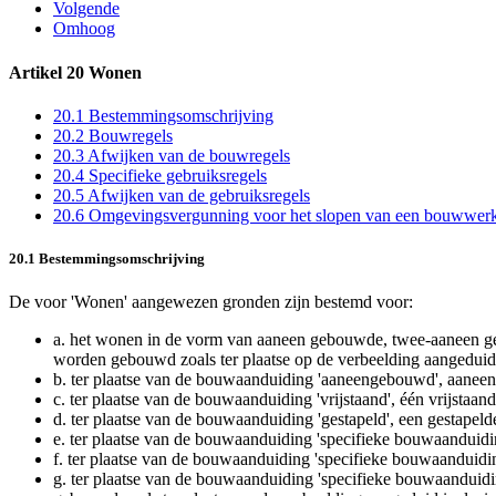
Volgende
Omhoog
Artikel 20 Wonen
20.1 Bestemmingsomschrijving
20.2 Bouwregels
20.3 Afwijken van de bouwregels
20.4 Specifieke gebruiksregels
20.5 Afwijken van de gebruiksregels
20.6 Omgevingsvergunning voor het slopen van een bouwwer
20.1 Bestemmingsomschrijving
De voor 'Wonen' aangewezen gronden zijn bestemd voor:
a.
het wonen in de vorm van aaneen gebouwde, twee-aaneen gebou
worden gebouwd zoals ter plaatse op de verbeelding aangeduid
b.
ter plaatse van de bouwaanduiding 'aaneengebouwd', aanee
c.
ter plaatse van de bouwaanduiding 'vrijstaand', één vrijstaa
d.
ter plaatse van de bouwaanduiding 'gestapeld', een gestapel
e.
ter plaatse van de bouwaanduiding 'specifieke bouwaanduidi
f.
ter plaatse van de bouwaanduiding 'specifieke bouwaanduidi
g.
ter plaatse van de bouwaanduiding 'specifieke bouwaanduidi