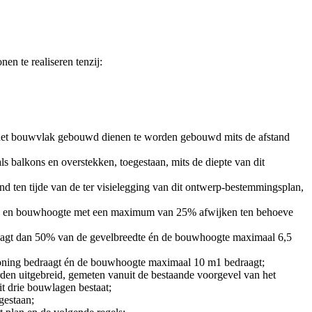
n te realiseren tenzij:
 het bouwvlak gebouwd dienen te worden gebouwd mits de afstand
 balkons en overstekken, toegestaan, mits de diepte van dit
 ten tijde van de ter visielegging van dit ontwerp-bestemmingsplan,
oot- en bouwhoogte met een maximum van 25% afwijken ten behoeve
edraagt dan 50% van de gevelbreedte én de bouwhoogte maximaal 6,5
 woning bedraagt én de bouwhoogte maximaal 10 m
1
bedraagt;
en uitgebreid, gemeten vanuit de bestaande voorgevel van het
t drie bouwlagen bestaat;
gestaan;