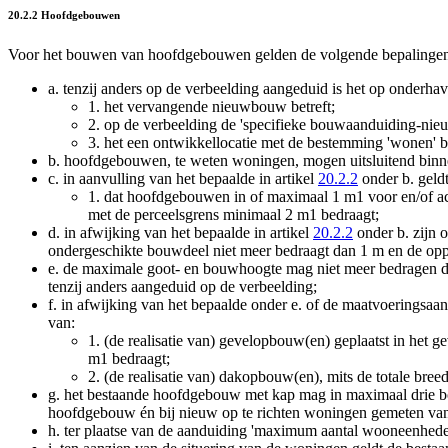
20.2.2 Hoofdgebouwen
Voor het bouwen van hoofdgebouwen gelden de volgende bepalinge
a.
tenzij anders op de verbeelding aangeduid is het op onderha
1.
het vervangende nieuwbouw betreft;
2.
op de verbeelding de 'specifieke bouwaanduiding-ni
3.
het een ontwikkellocatie met de bestemming 'wonen' b
b.
hoofdgebouwen, te weten woningen, mogen uitsluitend bin
c.
in aanvulling van het bepaalde in artikel
20.2.2
onder b. geldt
1.
dat hoofdgebouwen in of maximaal 1 m
1
voor en/of a
met de perceelsgrens minimaal 2 m
1
bedraagt;
d.
in afwijking van het bepaalde in artikel
20.2.2
onder b. zijn 
ondergeschikte bouwdeel niet meer bedraagt dan 1 m en de opp
e.
de maximale goot- en bouwhoogte mag niet meer bedragen dan
tenzij anders aangeduid op de verbeelding;
f.
in afwijking van het bepaalde onder e. of de maatvoerings
van:
1.
(de realisatie van) gevelopbouw(en) geplaatst in het
m
1
bedraagt;
2.
(de realisatie van) dakopbouw(en), mits de totale b
g.
het bestaande hoofdgebouw met kap mag in maximaal drie bo
hoofdgebouw én bij nieuw op te richten woningen gemeten vanu
h.
ter plaatse van de aanduiding 'maximum aantal wooneenhede