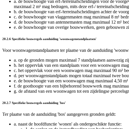
a.
de bouwhoogte van erf-/terreinafscheidingen vóór de voorgev
maximaal 2 m¹ mag bedragen, mits deze erf-/ terreinafscheidi
b.
de bouwhoogte van erf-/terreinafscheidingen achter de voor
c.
de bouwhoogte van vlaggenmasten mag maximaal 8 m¹ bedr
d.
de bouwhoogte van antennemasten mag maximaal 12 m¹ bedr
e.
de bouwhoogte van overige bouwwerken, geen gebouwen zi
20.2.6 Specifieke bouwregels aanduiding 'woonwagenstandplaatsen'
Voor woonwagenstandplaatsen ter plaatse van de aanduiding 'woonwage
a.
op de gronden mogen maximaal 7 standplaatsen aanwezig zij
b.
het oppervlak van een standplaats voor een woonwagen mag 
c.
het oppervlak voor een woonwagen mag maximaal 90 m² be
d.
per woonwagenstandplaats mogen totaal maximaal twee bou
e.
de bouwhoogte van een woonwagen mag maximaal 4,50 m¹ 
f.
de goothoogte van een bijbehorend bouwwerk mag maximaal
g.
de afstand van een woonwagen tot een zijdelingse perceelsgr
20.2.7 Specifieke bouwregels aanduiding 'bos'
Ter plaatse van de aanduiding 'bos' aangegeven gronden geldt:
a.
naast de hoofdfunctie 'wonen' als ondergeschikte functie: