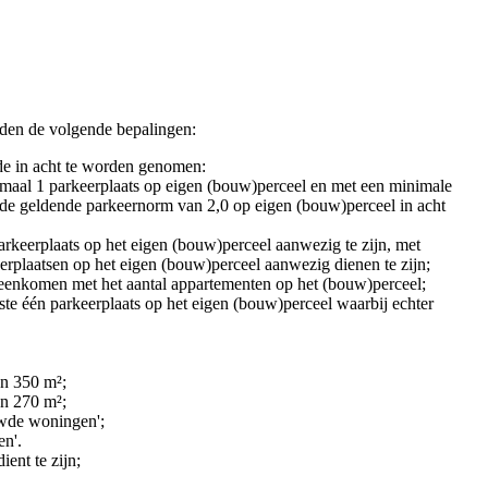
en de volgende bepalingen:
de in acht te worden genomen:
maal 1 parkeerplaats op eigen (bouw)perceel en met een minimale
r de geldende parkeernorm van 2,0 op eigen (bouw)perceel in acht
eerplaats op het eigen (bouw)perceel aanwezig te zijn, met
erplaatsen op het eigen (bouw)perceel aanwezig dienen te zijn;
ereenkomen met het aantal appartementen op het (bouw)perceel;
ste één parkeerplaats op het eigen (bouw)perceel waarbij echter
an 350 m²;
an 270 m²;
wde woningen';
n'.
ent te zijn;