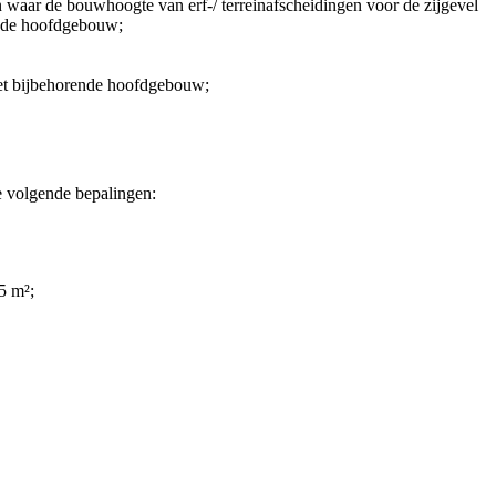
 waar de bouwhoogte van erf-/ terreinafscheidingen voor de zijgevel
ende hoofdgebouw;
et bijbehorende hoofdgebouw;
e volgende bepalingen:
5 m²;