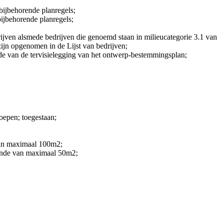
bijbehorende planregels;
ijbehorende planregels;
edrijven alsmede bedrijven die genoemd staan in milieucategorie 3.1 van
zijn opgenomen in de Lijst van bedrijven;
tijde van de tervisielegging van het ontwerp-bestemmingsplan;
oepen; toegestaan;
van maximaal 100m
2
;
jnde van maximaal 50m
2
;