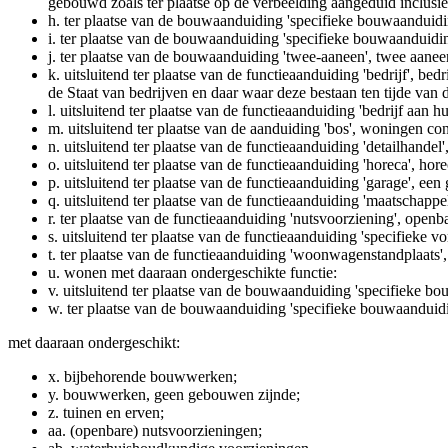
gebouwd zoals ter plaatse op de verbeelding aangeduid inclusi
h.
ter plaatse van de bouwaanduiding 'specifieke bouwaanduidin
i.
ter plaatse van de bouwaanduiding 'specifieke bouwaanduidin
j.
ter plaatse van de bouwaanduiding 'twee-aaneen', twee aan
k.
uitsluitend ter plaatse van de functieaanduiding 'bedrijf', b
de Staat van bedrijven en daar waar deze bestaan ten tijde van
l.
uitsluitend ter plaatse van de functieaanduiding 'bedrijf aan 
m.
uitsluitend ter plaatse van de aanduiding 'bos', woningen c
n.
uitsluitend ter plaatse van de functieaanduiding 'detailhandel'
o.
uitsluitend ter plaatse van de functieaanduiding 'horeca', hore
p.
uitsluitend ter plaatse van de functieaanduiding 'garage', een
q.
uitsluitend ter plaatse van de functieaanduiding 'maatschappe
r.
ter plaatse van de functieaanduiding 'nutsvoorziening', openb
s.
uitsluitend ter plaatse van de functieaanduiding 'specifiek
t.
ter plaatse van de functieaanduiding 'woonwagenstandplaats
u.
wonen met daaraan ondergeschikte functie:
v.
uitsluitend ter plaatse van de bouwaanduiding 'specifiek
w.
ter plaatse van de bouwaanduiding 'specifieke bouwaandu
met daaraan ondergeschikt:
x.
bijbehorende bouwwerken;
y.
bouwwerken, geen gebouwen zijnde;
z.
tuinen en erven;
aa.
(openbare) nutsvoorzieningen;