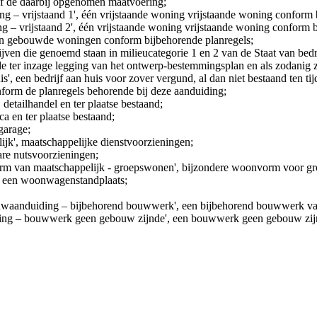
ef de daarbij opgenomen maatvoering;
g – vrijstaand 1', één vrijstaande woning vrijstaande woning conform 
g – vrijstaand 2', één vrijstaande woning vrijstaande woning conform b
een gebouwde woningen conform bijbehorende planregels;
edrijven die genoemd staan in milieucategorie 1 en 2 van de Staat van b
 de ter inzage legging van het ontwerp-bestemmingsplan en als zodanig 
huis', een bedrijf aan huis voor zover vergund, al dan niet bestaand ten 
onform de planregels behorende bij deze aanduiding;
, detailhandel en ter plaatse bestaand;
ca en ter plaatse bestaand;
 garage;
lijk', maatschappelijke dienstvoorzieningen;
are nutsvoorzieningen;
e vorm van maatschappelijk - groepswonen', bijzondere woonvorm voor gr
', een woonwagenstandplaats;
e bouwaanduiding – bijbehorend bouwwerk', een bijbehorend bouwwerk 
iding – bouwwerk geen gebouw zijnde', een bouwwerk geen gebouw zi