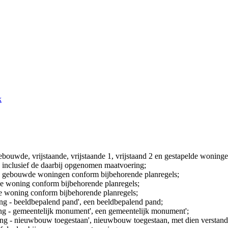
k
wde, vrijstaande, vrijstaande 1, vrijstaand 2 en gestapelde woningen
 inclusief de daarbij opgenomen maatvoering;
n gebouwde woningen conform bijbehorende planregels;
nde woning conform bijbehorende planregels;
de woning conform bijbehorende planregels;
ng - beeldbepalend pand', een beeldbepalend pand;
ng - gemeentelijk monument', een gemeentelijk monument';
ng - nieuwbouw toegestaan', nieuwbouw toegestaan, met dien verstande