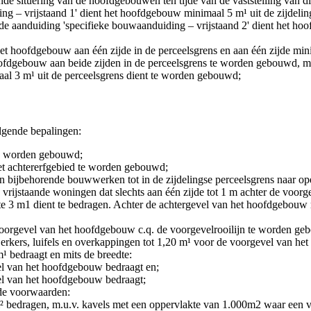
de situering van de hoofdgebouwen ten tijde van de vaststelling van di
ing – vrijstaand 1' dient het hoofdgebouw minimaal 5 m¹ uit de zijdel
n de aanduiding 'specifieke bouwaanduiding – vrijstaand 2' dient het h
t hoofdgebouw aan één zijde in de perceelsgrens en aan één zijde min
fdgebouw aan beide zijden in de perceelsgrens te worden gebouwd, me
aal 3 m¹ uit de perceelsgrens dient te worden gebouwd;
lgende bepalingen:
d worden gebouwd;
t achtererfgebied te worden gebouwd;
 bijbehorende bouwwerken tot in de zijdelingse perceelsgrens naar o
j vrijstaande woningen dat slechts aan één zijde tot 1 m achter de voor
te 3 m
1
dient te bedragen. Achter de achtergevel van het hoofdgebouw
oorgevel van het hoofdgebouw c.q. de voorgevelrooilijn te worden ge
t erkers, luifels en overkappingen tot 1,20 m¹ voor de voorgevel van
¹ bedraagt en mits de breedte:
el van het hoofdgebouw bedraagt en;
el van het hoofdgebouw bedraagt;
de voorwaarden:
 bedragen, m.u.v. kavels met een oppervlakte van 1.000m
2
waar een v