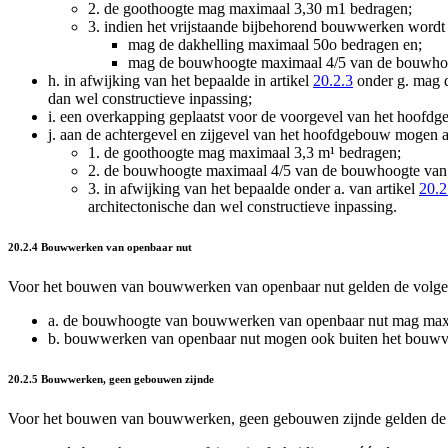
2.
de goothoogte mag maximaal 3,30 m
1
bedragen;
3.
indien het vrijstaande bijbehorend bouwwerken wordt 
mag de dakhelling maximaal 50
o
bedragen en;
mag de bouwhoogte maximaal 4/5 van de bouwho
h.
in afwijking van het bepaalde in artikel
20.2.3
onder g. mag d
dan wel constructieve inpassing;
i.
een overkapping geplaatst voor de voorgevel van het hoofd
j.
aan de achtergevel en zijgevel van het hoofdgebouw mogen
1.
de goothoogte mag maximaal 3,3 m¹ bedragen;
2.
de bouwhoogte maximaal 4/5 van de bouwhoogte van
3.
in afwijking van het bepaalde onder a. van artikel
20.2
architectonische dan wel constructieve inpassing.
20.2.4 Bouwwerken van openbaar nut
Voor het bouwen van bouwwerken van openbaar nut gelden de volge
a.
de bouwhoogte van bouwwerken van openbaar nut mag maxim
b.
bouwwerken van openbaar nut mogen ook buiten het bouw
20.2.5 Bouwwerken, geen gebouwen zijnde
Voor het bouwen van bouwwerken, geen gebouwen zijnde gelden de 