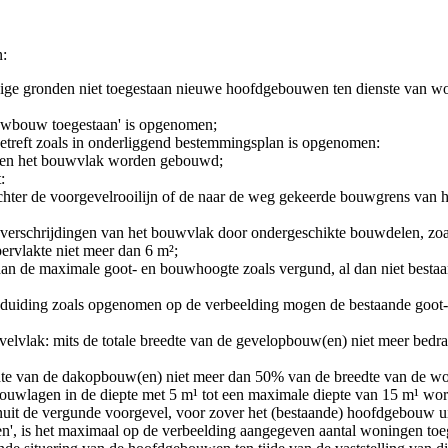
n:
vige gronden niet toegestaan nieuwe hoofdgebouwen ten dienste van wone
euwbouw toegestaan' is opgenomen;
etreft zoals in onderliggend bestemmingsplan is opgenomen:
nen het bouwvlak worden gebouwd;
:
chter de voorgevelrooilijn of de naar de weg gekeerde bouwgrens van
overschrijdingen van het bouwvlak door ondergeschikte bouwdelen, zoals
ervlakte niet meer dan 6 m²;
 de maximale goot- en bouwhoogte zoals vergund, al dan niet bestaand
aanduiding zoals opgenomen op de verbeelding mogen de bestaande g
 gevelvlak: mits de totale breedte van de gevelopbouw(en) niet meer b
reedte van de dakopbouw(en) niet meer dan 50% van de breedte van de
uwlagen in de diepte met 5 m¹ tot een maximale diepte van 15 m¹ word
it de vergunde voorgevel, voor zover het (bestaande) hoofdgebouw ui
n', is het maximaal op de verbeelding aangegeven aantal woningen toe