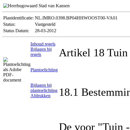
Planidentificatie:
NL.IMRO.0398.BP04HHWOOST00-VA01
Status:
Vastgesteld
Status Datum:
28-03-2012
Inhoud regels
Artikel 18 Tuin 
Bijlagen bij
regels
Plantoelichting
Bijlagen bij
18.1 Bestemmin
plantoelichting
Afdrukken
De voor "Tuin 