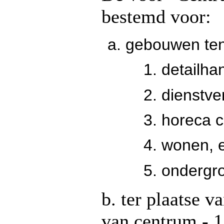
bestemd voor:
gebouwen ten
detailha
dienstve
horeca c
wonen, 
ondergro
b. ter plaatse 
van centrum - 1