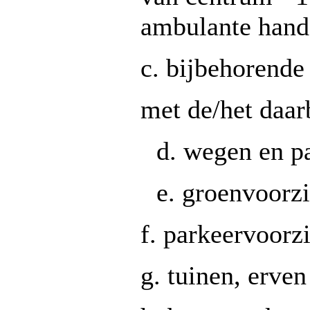
ambulante hand
c. bijbehorend
met de/het daar
d. wegen en p
e. groenvoorz
f. parkeervoorz
g. tuinen, erven