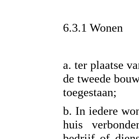
6.3.1 Wonen
a. ter plaatse v
de tweede bouw
toegestaan;
b. In iedere wo
huis verbonde
bedrijf of dien