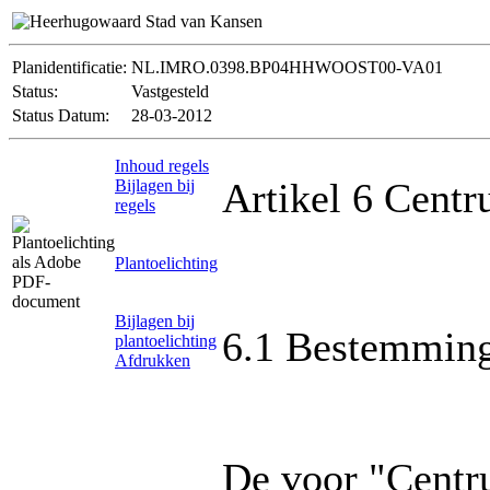
Planidentificatie:
NL.IMRO.0398.BP04HHWOOST00-VA01
Status:
Vastgesteld
Status Datum:
28-03-2012
Inhoud regels
Artikel 6 Cent
Bijlagen bij
regels
Plantoelichting
Bijlagen bij
6.1 Bestemming
plantoelichting
Afdrukken
De voor "Centr