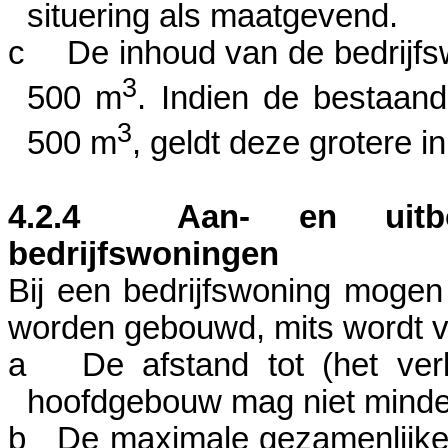
situering als maatgevend.
c
De inhoud van de bedrijf
3
500 m
. Indien de bestaan
3
500 m
, geldt deze grotere 
4.2.4
Aan- en uitb
bedrijfswoningen
Bij een bedrijfswoning moge
worden gebouwd, mits wordt v
a
De afstand tot (het ve
hoofdgebouw mag niet mind
b
De
maximale
gezamenlijke