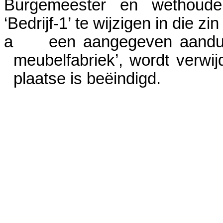
Burgemeester en wethoude
‘Bedrijf-
1’
te wijzigen in die zin
a
een aangegeven aandui
meubelfabriek
’, wordt verwij
plaatse is be
ë
indigd.