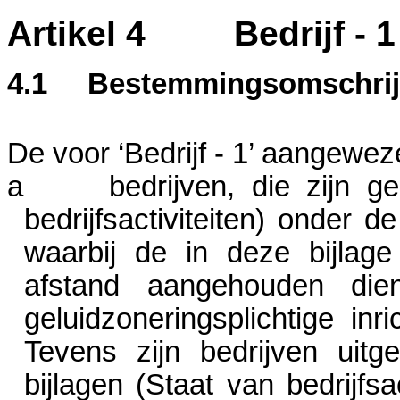
Artikel 4
Bedrijf - 1
4.1
Bestemmingsomschrij
De voor ‘Bedrijf -
1’
aangewezen
a
bedrijven
,
die zijn g
bedrijfsactiviteiten)
onder
de 
waarbij de in deze bijlag
afstand aangehouden dien
geluidzoneringsplichtige inri
Tevens zijn bedrijven uit
bijlagen
(Staat van bedrijfsa