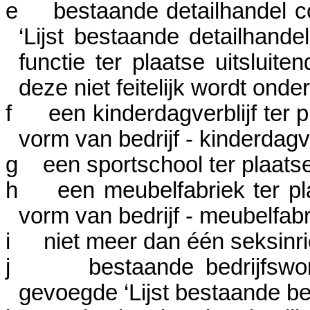
e
bestaande detailhandel c
‘Lijst bestaande detailhandel
functie ter plaatse uitslui
deze niet feitelijk wordt ond
f
een kinderdagverblijf ter 
vorm van bedrijf - kinderdagver
g
een sportschool ter plaats
h
een meubelfabriek ter pl
vorm van bedrijf - meubelfabr
i
niet meer dan
éé
n seksinri
j
bestaande bedrijfswo
gevoegde ‘Lijst bestaande bed