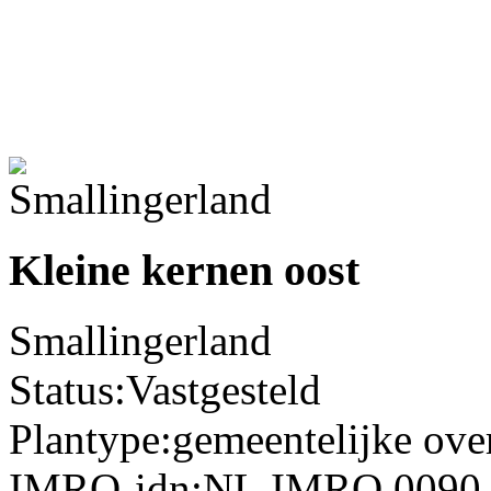
Kleine kernen oost
Smallingerland
Status:
Vastgesteld
Plantype:
gemeentelijke ov
IMRO-idn:
NL.IMRO.0090