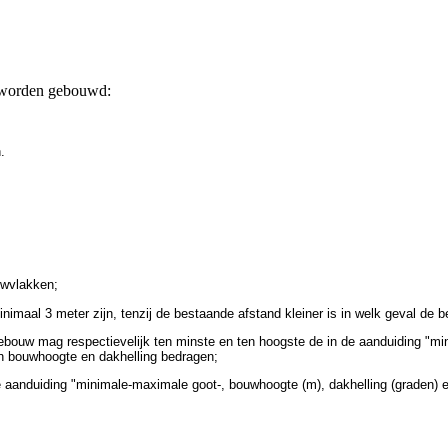
 worden gebouwd:
.
wvlakken;
maal 3 meter zijn, tenzij de bestaande afstand kleiner is in welk geval de be
bouw mag respectievelijk ten minste en ten hoogste de in de aanduiding "m
 bouwhoogte en dakhelling bedragen;
e aanduiding "minimale-maximale goot-, bouwhoogte (m), dakhelling (grade