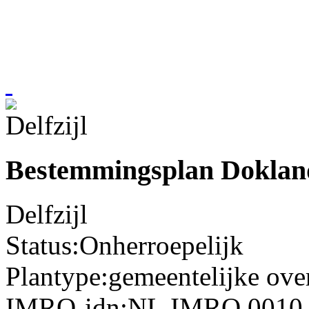
Bestemmingsplan Doklan
Delfzijl
Status:
Onherroepelijk
Plantype:
gemeentelijke ov
IMRO-idn:
NL.IMRO.0010